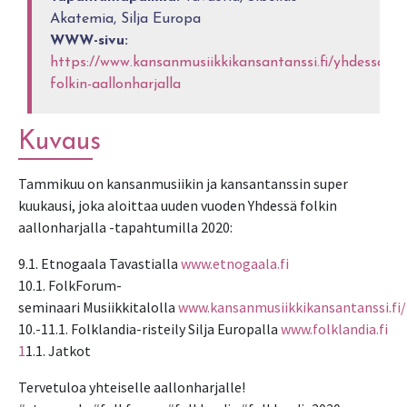
Akatemia, Silja Europa
WWW-sivu:
https://www.kansanmusiikkikansantanssi.fi/yhdessa-
folkin-aallonharjalla
Kuvaus
Tammikuu on kansanmusiikin ja kansantanssin super
kuukausi, joka aloittaa uuden vuoden Yhdessä folkin
aallonharjalla -tapahtumilla 2020:
9.1. Etnogaala Tavastialla
www.etnogaala.fi
10.1. FolkForum-
seminaari Musiikkitalolla
www.kansanmusiikkikansantanssi.fi
10.-11.1. Folklandia-risteily Silja Europalla
www.folklandia.fi
1
1.1. Jatkot
Tervetuloa yhteiselle aallonharjalle!