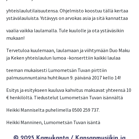
yhteislaulutilaisuutensa. Ohjelmisto koostuu tällä kertaa
ystävälauluista. Ystävyys on arvokas asia ja sitä kannattaa
vaalia vaikka laulamalla. Tule kuulolle ja ota ystäväsikin
mukaan!
Tervetuloa kuulemaan, laulamaan ja viihtymään Duo Maku
ja Keken yhteislaulun lumoa -konserttiin kaikki laulaa
teeman mukaisesti Lumometsän Tuvan pirttiin
palmusunnuntaina huhtikuun 9. päivänä 2017 kello 14!
Esitys ja esitykseen kuuluva kahvitus maksavat yhteensä 10
€ henkilöltä. Tiedustelut Lumometsän Tuvan isännältä
Heikki Manniselta puhelimella 0500 259 737.
Heikki Manninen, Lumometsän Tuvan isäntä
© 2025 Kamukanta / Kansanmusiikin ja