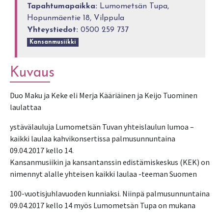
Tapahtumapaikka:
Lumometsän Tupa,
Hopunmäentie 18, Vilppula
Yhteystiedot:
0500 259 737
Kansanmusiikki
Kuvaus
Duo Maku ja Keke eli Merja Kääriäinen ja Keijo Tuominen
laulattaa
ystävälauluja Lumometsän Tuvan yhteislaulun lumoa –
kaikki laulaa kahvikonsertissa palmusunnuntaina
09.04.2017 kello 14.
Kansanmusiikin ja kansantanssin edistämiskeskus (KEK) on
nimennyt alalle yhteisen kaikki laulaa -teeman Suomen
100-vuotisjuhlavuoden kunniaksi. Niinpä palmusunnuntaina
09.04.2017 kello 14 myös Lumometsän Tupa on mukana