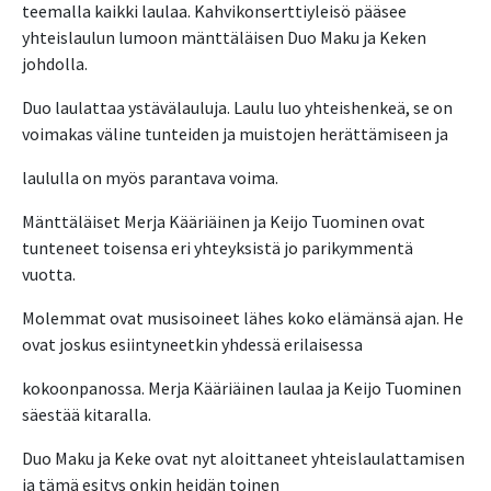
teemalla kaikki laulaa. Kahvikonserttiyleisö pääsee
yhteislaulun lumoon mänttäläisen Duo Maku ja Keken
johdolla.
Duo laulattaa ystävälauluja. Laulu luo yhteishenkeä, se on
voimakas väline tunteiden ja muistojen herättämiseen ja
laululla on myös parantava voima.
Mänttäläiset Merja Kääriäinen ja Keijo Tuominen ovat
tunteneet toisensa eri yhteyksistä jo parikymmentä
vuotta.
Molemmat ovat musisoineet lähes koko elämänsä ajan. He
ovat joskus esiintyneetkin yhdessä erilaisessa
kokoonpanossa. Merja Kääriäinen laulaa ja Keijo Tuominen
säestää kitaralla.
Duo Maku ja Keke ovat nyt aloittaneet yhteislaulattamisen
ja tämä esitys onkin heidän toinen