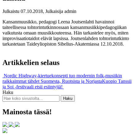
Julkaistu 07.10.2018, Julkaisija admin
Kansanmuusikko, pedagogi Leena Joutsenlahti havainnoi
taiteellisessa tohtorintutkinnossaan kansanmusiikkipedagogiikan
vaikutusta omaan muusikkouteensa. Hän tarkastelee myös, miten
improvisaatiotaidot elävät lapsissa. Joutsenlahden tohtorintutkinto
tarkastetaan Taideyliopiston Sibelius-Akatemiassa 12.10.2018.
Artikkelien selaus
Nordic Highway-kiertuekonsepti tuo modernin folk-musiikin
raikkaimmat tähdet Suomesta, Ruotsista ja Norjasta
Kuopio Tanssii
ja Soi -festivaali etsii esiintyjiä!
Haku
Mainosta tässä!