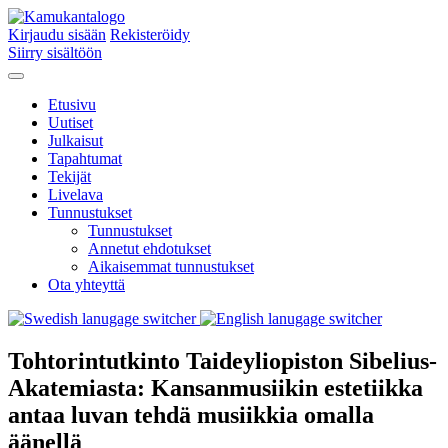
Kirjaudu sisään
Rekisteröidy
Siirry sisältöön
Etusivu
Uutiset
Julkaisut
Tapahtumat
Tekijät
Livelava
Tunnustukset
Tunnustukset
Annetut ehdotukset
Aikaisemmat tunnustukset
Ota yhteyttä
Tohtorintutkinto Taideyliopiston Sibelius-
Akatemiasta: Kansanmusiikin estetiikka
antaa luvan tehdä musiikkia omalla
äänellä