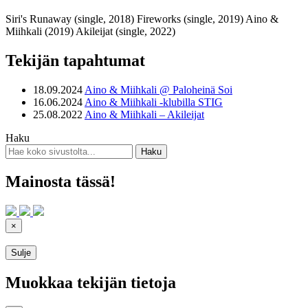
Siri's Runaway (single, 2018) Fireworks (single, 2019) Aino &
Miihkali (2019) Akileijat (single, 2022)
Tekijän tapahtumat
18.09.2024
Aino & Miihkali @ Paloheinä Soi
16.06.2024
Aino & Miihkali -klubilla STIG
25.08.2022
Aino & Miihkali – Akileijat
Haku
Mainosta tässä!
×
Sulje
Muokkaa tekijän tietoja