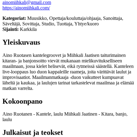
ainomiihkali@gmail.com
https://ainomiihkali.com/
Kategoriat:
Muusikko, Opettaja/kouluttaja/ohjaaja, Sanoittaja,
Säveltäjä, Sovittaja, Studio, Tuottaja, Yhtye/kuoro
Sijainti:
Karkkila
Yleiskuvaus
Aino Ruotasen kantelegroovet ja Miihkali Jaatisen taiturimainen
kitaran- ja banjonsoitto vievät mukanaan mielikuvitukselliseen
maailmaan, jossa kielet helisevät, eikä rytmeissä säästellä. Kanteleen
live-looppaus luo duon kappaleille raameja, joita värittävät laulut ja
improvisaatiot. Maailmanmatkaaja -duon vaikutteet kumpuavat
läheltä ja kaukaa, ja laulujen tarinat tarkastelevat maailmaa ja elämää
matkan varrelta.
Kokoonpano
Aino Ruotanen - Kantele, laulu Miihkali Jaatinen - Kitara, banjo,
laulu
Julkaisut ja teokset