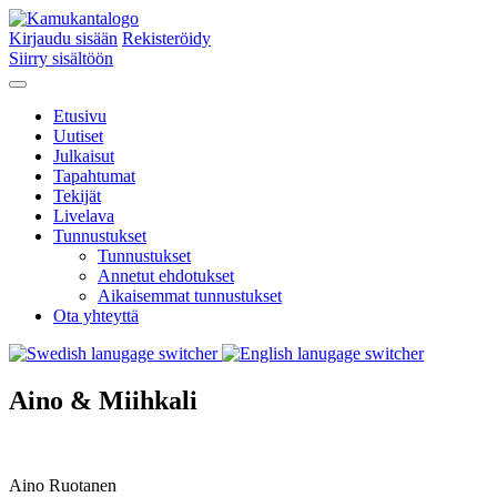
Kirjaudu sisään
Rekisteröidy
Siirry sisältöön
Etusivu
Uutiset
Julkaisut
Tapahtumat
Tekijät
Livelava
Tunnustukset
Tunnustukset
Annetut ehdotukset
Aikaisemmat tunnustukset
Ota yhteyttä
Aino & Miihkali
Aino Ruotanen