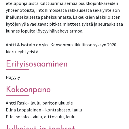
eteläpohjalaista kulttuurimaisemaa puukkojunkkareiden
yhteenotoista, intohimoisesta rakkaudesta sekä yhteisön
ihailunsekaisesta paheksunnasta. Lakeuksien alakuloisten
kytöjen yllä vaeltavat pitkät mietteet syistä ja seurauksista
kunnes lopulta löytyy häivähdys armoa.
Antti & Isotalo on yksi Kansanmusiikkiliiton syksyn 2020
kiertueyhtyeistä.
Erityisosaaminen
Häjyyly
Kokoonpano
Antti Rask – laulu, baritoniukulele
Elina Lappalainen – kontrabasso, laulu
Ella Isotalo – viulu, alttoviulu, laulu