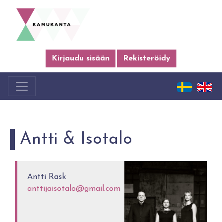
Kirjaudu sisään
Rekisteröidy
Antti & Isotalo
Antti Rask
anttijaisotalo@gmail.com