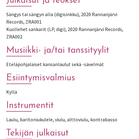
Julkaisut ja teokset
Sängys tai sängyn alla (digisinkku), 2020 Rannanjärvi
Records, ZRA001
Kuollehet sankarit (LP, digi), 2020 Rannanjärvi Records,
ZRA002
Musiikki- ja/tai tanssityylit
Eteläpohjalaiset kansanlaulut sekä -sävelmät
Esiintymisvalmius
Kyllä
Instrumentit
Laulu, baritoniukulele, viulu, alttoviulu, kontrabasso
Tekijän julkaisut