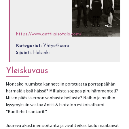
https://www.anttijaisotalo.com/
Kategoriat:
Yhtye/kuoro
Sijainti:
Helsinki
Yleiskuvaus
Montako ruumista kannettiin porstuasta porraspäähän
härmäläisissä häissä? Millaista soppaa piru hämmenteli?
Miten päästä eroon vanhasta heilasta? Näihin ja muihin
kysymyksiin vastaa Antti & Isotalon esikoisalbumi
"Kuollehet sankarit".
Juureva akustinen soitanta ja vivahteikas laulu maalaavat