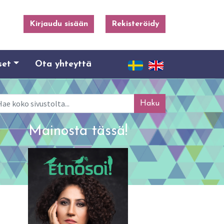
Kirjaudu sisään
Rekisteröidy
set
Ota yhteyttä
ku
Mainosta tässä!