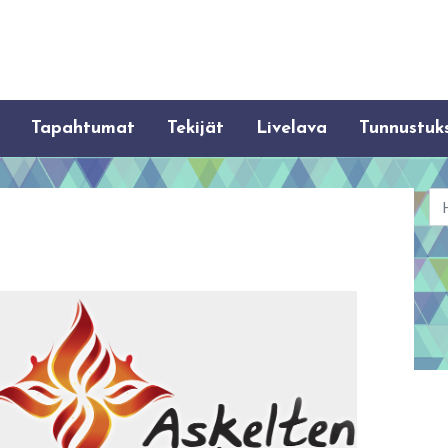
Tapahtumat
Tekijät
Livelava
Tunnustuk
Ha