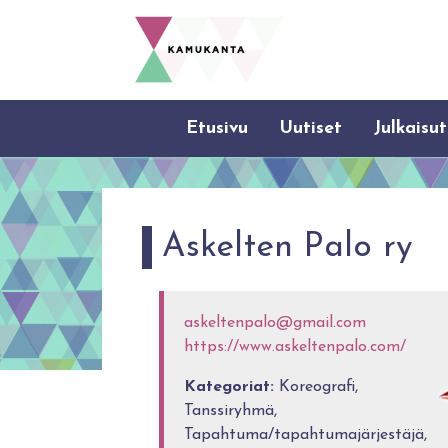
Etusivu
Uutiset
Julkaisut
Askelten Palo ry
askeltenpalo@gmail.com
https://www.askeltenpalo.com/
Kategoriat:
Koreografi,
Tanssiryhmä,
Tapahtuma/tapahtumajärjestäjä,