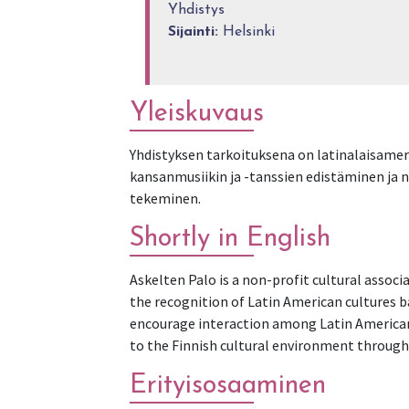
Yhdistys
Sijainti:
Helsinki
Yleiskuvaus
Yhdistyksen tarkoituksena on latinalaisamer
kansanmusiikin ja -tanssien edistäminen ja n
tekeminen.
Shortly in English
Askelten Palo is a non-profit cultural associ
the recognition of Latin American cultures b
encourage interaction among Latin American p
to the Finnish cultural environment through
Erityisosaaminen