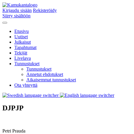
Kirjaudu sisään
Rekisteröidy
Siirry sisältöön
Etusivu
Uutiset
Julkaisut
Tapahtumat
Tekijät
Livelava
Tunnustukset
Tunnustukset
Annetut ehdotukset
Aikaisemmat tunnustukset
Ota yhteyttä
DJPJP
Petri Prauda