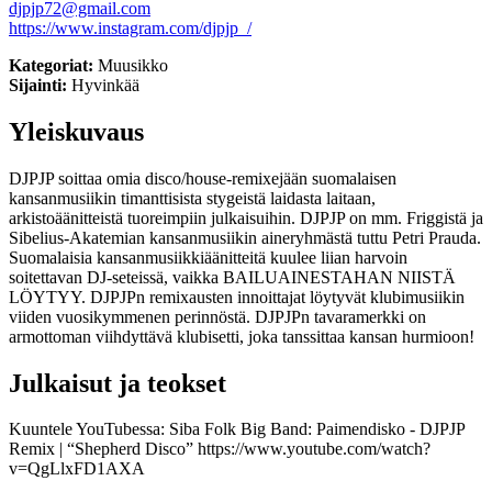
djpjp72@gmail.com
https://www.instagram.com/djpjp_/
Kategoriat:
Muusikko
Sijainti:
Hyvinkää
Yleiskuvaus
DJPJP soittaa omia disco/house-remixejään suomalaisen
kansanmusiikin timanttisista stygeistä laidasta laitaan,
arkistoäänitteistä tuoreimpiin julkaisuihin. DJPJP on mm. Friggistä ja
Sibelius-Akatemian kansanmusiikin aineryhmästä tuttu Petri Prauda.
Suomalaisia kansanmusiikkiäänitteitä kuulee liian harvoin
soitettavan DJ-seteissä, vaikka BAILUAINESTAHAN NIISTÄ
LÖYTYY. DJPJPn remixausten innoittajat löytyvät klubimusiikin
viiden vuosikymmenen perinnöstä. DJPJPn tavaramerkki on
armottoman viihdyttävä klubisetti, joka tanssittaa kansan hurmioon!
Julkaisut ja teokset
Kuuntele YouTubessa: Siba Folk Big Band: Paimendisko - DJPJP
Remix | “Shepherd Disco” https://www.youtube.com/watch?
v=QgLlxFD1AXA