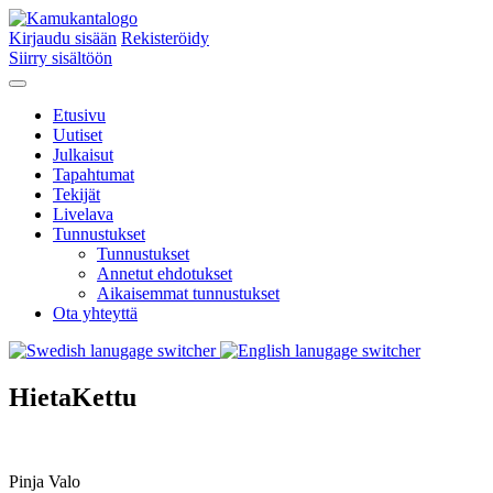
Kirjaudu sisään
Rekisteröidy
Siirry sisältöön
Etusivu
Uutiset
Julkaisut
Tapahtumat
Tekijät
Livelava
Tunnustukset
Tunnustukset
Annetut ehdotukset
Aikaisemmat tunnustukset
Ota yhteyttä
HietaKettu
Pinja Valo