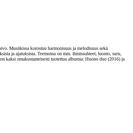
toivo. Musiikissa korostuu harmonisuus ja melodisuus sekä
sista ja ajatuksista. Teemoina on mm. ihmissuhteet, luonto, suru,
la on kaksi omakustanteisesti tuotettua albumia: Huono duo (2016) ja