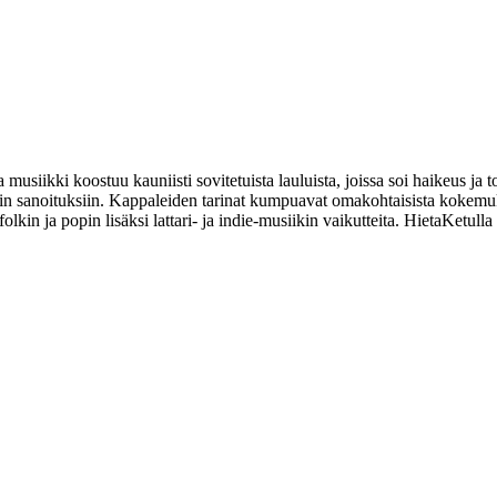
ikki koostuu kauniisti sovitetuista lauluista, joissa soi haikeus ja 
iin sanoituksiin. Kappaleiden tarinat kumpuavat omakohtaisista kokemuk
olkin ja popin lisäksi lattari- ja indie-musiikin vaikutteita. HietaKetul