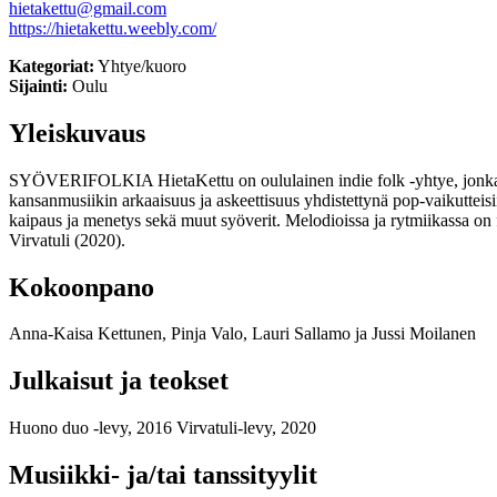
hietakettu@gmail.com
https://hietakettu.weebly.com/
Kategoriat:
Yhtye/kuoro
Sijainti:
Oulu
Yleiskuvaus
SYÖVERIFOLKIA HietaKettu on oululainen indie folk -yhtye, jonka musi
kansanmusiikin arkaaisuus ja askeettisuus yhdistettynä pop-vaikutteis
kaipaus ja menetys sekä muut syöverit. Melodioissa ja rytmiikassa on f
Virvatuli (2020).
Kokoonpano
Anna-Kaisa Kettunen, Pinja Valo, Lauri Sallamo ja Jussi Moilanen
Julkaisut ja teokset
Huono duo -levy, 2016 Virvatuli-levy, 2020
Musiikki- ja/tai tanssityylit