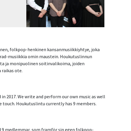
ninen, folkpop-henkinen kansanmusiikkiyhtye, joka
 trad-musiikkia omin maustein. Houkutuslinnun
 ja monipuolinen soitinvalikoima, joiden
 raikas ote.
 in 2017. We write and perform our own music as well
ue touch. Houkutuslintu currently has 9 members.
 9 medlemmar, som framför sin egen folkpop-