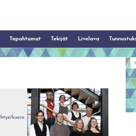
Tapahtumat
Tekijät
Livelava
Tunnustuk
Ha
Yhtye/kuoro