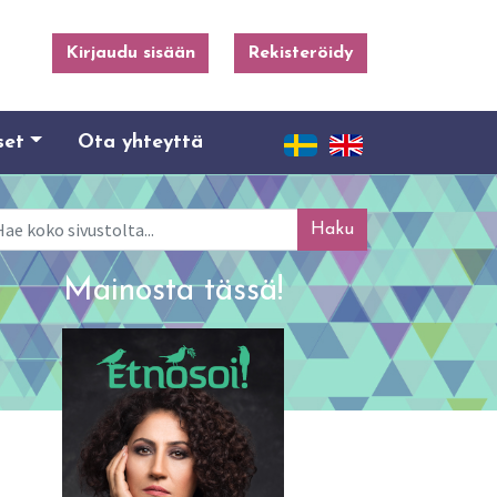
Kirjaudu sisään
Rekisteröidy
set
Ota yhteyttä
ku
Mainosta tässä!