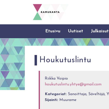
Etusivu
Uutiset
Julkaisut
Houkutuslintu
Riikka Voipio
houkutuslintu.yhtye@gmail.com
Kategoriat:
Sanoittaja, Säveltäjä, 
Sijainti:
Muurame