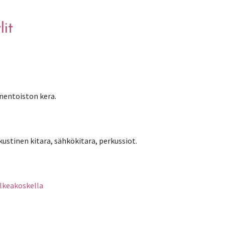
lit
nentoiston kera.
kustinen kitara, sähkökitara, perkussiot.
alkeakoskella