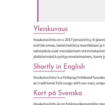
Yleiskuvaus
Houkutuslintu on v. 2017 perustettu, 9-jäse
esittää omaa, laulelmallista musiikkiaan ja
vahvuuksia ovat moniääninen stemmalaulanta
yhdistelmästä syntyy omaleimainen, tuore ja
Shortly in English
Houkutuslintu is a folkpop/folkband founded
as traditional folk songs with our own, uniq
Kort på Svenska
Houkutuslintu är en folkmusikensemble med