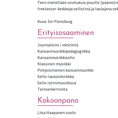
Teen mielellään sovituksia jousille (pääinstr
freelancer-keikkoja sellistinä ja laulajana se
Kuva: Siri Flensburg
Erityisosaaminen
Journalismi / viestintä
Kansanmusiikkipedagogiikka
Kansanmusiikkisello
Klassinen musiikki
Pohjoismainen kansanmusiikki
Sello-laulutekniikka
Sello rytmimusiikissa
Tarinankerronta
Kokoonpano
Liisa Haapanen soolo