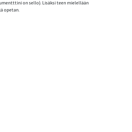
umentttini on sello). Lisäksi teen mielellään
kä opetan.