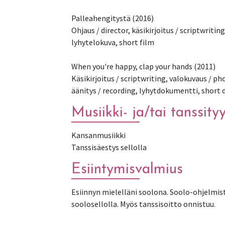
Palleahengitystä (2016)
Ohjaus / director, käsikirjoitus / scriptwriting
lyhytelokuva, short film
When you're happy, clap your hands (2011)
Käsikirjoitus / scriptwriting, valokuvaus / p
äänitys / recording, lyhytdokumentti, short
Musiikki- ja/tai tanssityy
Kansanmusiikki
Tanssisäestys sellolla
Esiintymisvalmius
Esiinnyn mielelläni soolona. Soolo-ohjelmi
soolosellolla. Myös tanssisoitto onnistuu.