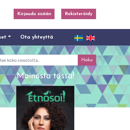
Kirjaudu sisään
Rekisteröidy
set
Ota yhteyttä
ku
Mainosta tässä!