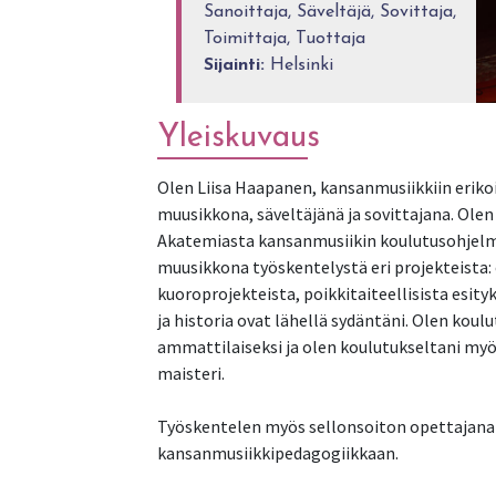
Sanoittaja, Säveltäjä, Sovittaja,
Toimittaja, Tuottaja
Sijainti:
Helsinki
Yleiskuvaus
Olen Liisa Haapanen, kansanmusiikkiin erikois
muusikkona, säveltäjänä ja sovittajana. Olen
Akatemiasta kansanmusiikin koulutusohjelma
muusikkona työskentelystä eri projekteista: 
kuoroprojekteista, poikkitaiteellisista esit
ja historia ovat lähellä sydäntäni. Olen koul
ammattilaiseksi ja olen koulutukseltani myö
maisteri.
Työskentelen myös sellonsoiton opettajana 
kansanmusiikkipedagogiikkaan.