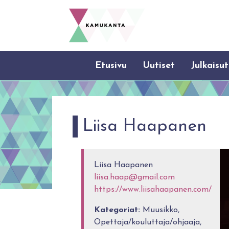
Etusivu
Uutiset
Julkaisut
Liisa Haapanen
Liisa Haapanen
liisa.haap@gmail.com
https://www.liisahaapanen.com/
Kategoriat:
Muusikko,
Opettaja/kouluttaja/ohjaaja,