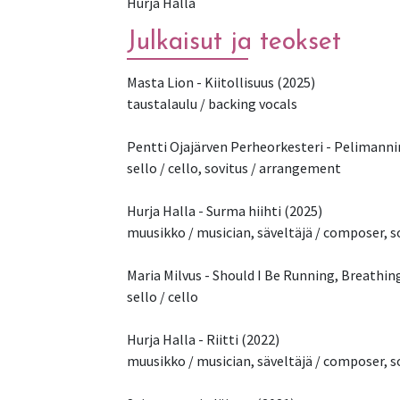
Hurja Halla
Julkaisut ja teokset
Masta Lion - Kiitollisuus (2025)
​taustalaulu / backing vocals
​Pentti Ojajärven Perheorkesteri - Pelimanni
sello / cello, sovitus / arrangement ​
Hurja Halla - Surma hiihti (2025)
muusikko / musician, säveltäjä / composer, so
Maria Milvus - Should I Be Running, Breathin
sello / cello
Hurja Halla - Riitti (2022)
muusikko / musician, säveltäjä / composer, sov