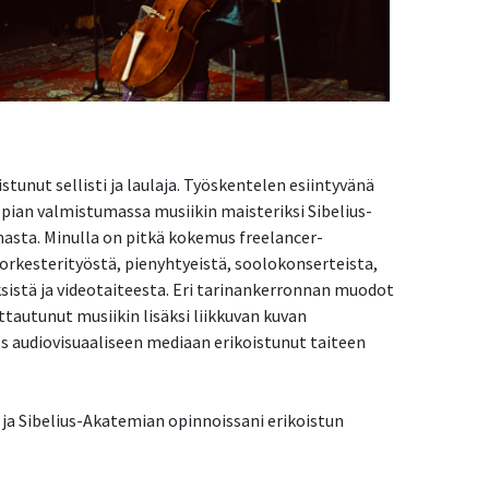
tunut sellisti ja laulaja. Työskentelen esiintyvänä
 pian valmistumassa musiikin maisteriksi Sibelius-
sta. Minulla on pitkä kokemus freelancer-
orkesterityöstä, pienyhtyeistä, soolokonserteista,
yksistä ja videotaiteesta. Eri tarinankerronnan muodot
uttautunut musiikin lisäksi liikkuvan kuvan
s audiovisuaaliseen mediaan erikoistunut taiteen
ja Sibelius-Akatemian opinnoissani erikoistun