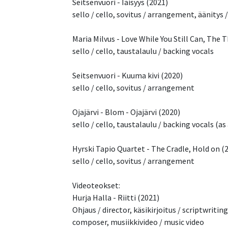
Seitsenvuori - Iäisyys (2021)
sello / cello, sovitus / arrangement, äänitys 
Maria Milvus - Love While You Still Can, The 
sello / cello, taustalaulu / backing vocals
Seitsenvuori - Kuuma kivi (2020)
sello / cello, sovitus / arrangement
Ojajärvi - Blom - Ojajärvi (2020)
sello / cello, taustalaulu / backing vocals (a
Hyrski Tapio Quartet - The Cradle, Hold on (
sello / cello, sovitus / arrangement
Videoteokset:
Hurja Halla - Riitti (2021)
Ohjaus / director, käsikirjoitus / scriptwritin
composer, musiikkivideo / music video