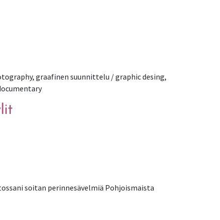
hotography, graafinen suunnittelu / graphic desing,
 documentary
lit
stossani soitan perinnesävelmiä Pohjoismaista