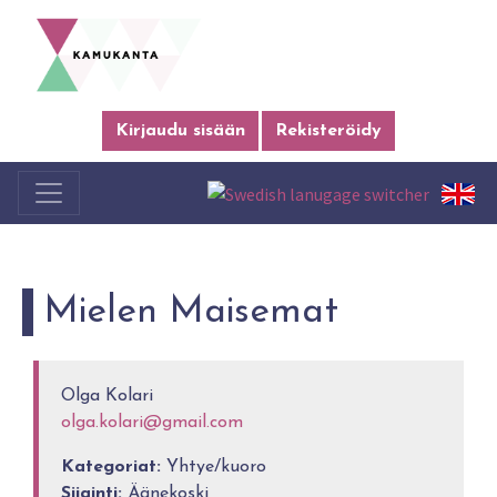
Kirjaudu sisään
Rekisteröidy
Mielen Maisemat
Olga Kolari
olga.kolari@gmail.com
Kategoriat:
Yhtye/kuoro
Sijainti:
Äänekoski