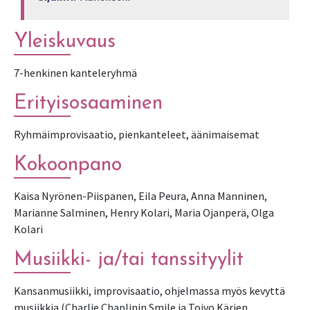
Yleiskuvaus
7-henkinen kanteleryhmä
Erityisosaaminen
Ryhmäimprovisaatio, pienkanteleet, äänimaisemat
Kokoonpano
Kaisa Nyrönen-Piispanen, Eila Peura, Anna Manninen,
Marianne Salminen, Henry Kolari, Maria Ojanperä, Olga
Kolari
Musiikki- ja/tai tanssityylit
Kansanmusiikki, improvisaatio, ohjelmassa myös kevyttä
musiikkia (Charlie Chaplinin Smile ja Toivo Kärjen