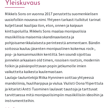
Yleiskuvaus
Mikkels Sons on vuonna 2017 perustettu suomenkielisen
uusiofolkin nouseva nimi. Yhtyeen tarkasti tulkitut tarinat
kuljettavat kuulijaa ilon, elon, onnen ja kaipuun
kinttupoluilla. Mikkels Sons maalaa monipuolisia
musiikillisia maisemia skandinaavisesta ja
pohjoisamerikkalaisesta perinteestä ammentaen. Bändin
soitossa kuuluu jäsenten monipuolinen kokemus rock-,
pop- ja kansanmusiikin kentiltä. Sen soundi sijoittuu
jonnekin arkaaisen old timen, rosoisen rootsin, modernin
folkin ja päivänpolttavan popin jatkumolle imien
vaikutteita kaikesta kuulemastaan.
Laulaja-lauluntekijä Miika Hynninen soittaa yhtyeessä
mandoliinia, huuliharppua ja viulua. Viulisti Oona Yliperttula
ja kitaristi Antti Tuominen laulavat taustoja ja tarttuvat
tarvittaessa mitä monipuolisimpiin musiikillisiin ideoihin ja
instrumentteihin.