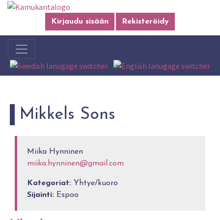
Kirjaudu sisään
Rekisteröidy
Mikkels Sons
Miika Hynninen
miika.hynninen@gmail.com
Kategoriat:
Yhtye/kuoro
Sijainti:
Espoo