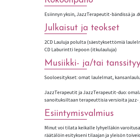
Kokoonpano
Esiinnyn yksin, JazzTerapeutit-bändissä ja .
Julkaisut ja teokset
2CD Lauluja polulta (säestyksettömiä laulel
CD Laburintti lepoon (itkulauluja)
Musiikki- ja/tai tanssityy
Sooloesitykset: omat laulelmat, kansanlaulu
JazzTerapeutit ja JazzTerapeutit-duo: omal
Esiintymisvalmius
Minut voi tilata keikalle lyhyelläkin varoitusa
räätälöin esitykseni tilaajan ja yleisön toiv