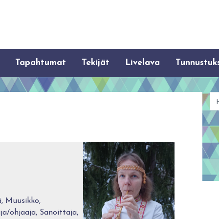
Tapahtumat
Tekijät
Livelava
Tunnustuk
Ha
ä, Muusikko,
a/ohjaaja, Sanoittaja,