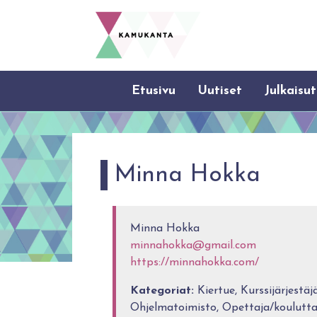
Etusivu
Uutiset
Julkaisut
Minna Hokka
Minna Hokka
minnahokka@gmail.com
https://minnahokka.com/
Kategoriat:
Kiertue, Kurssijärjestäj
Ohjelmatoimisto, Opettaja/kouluttaj