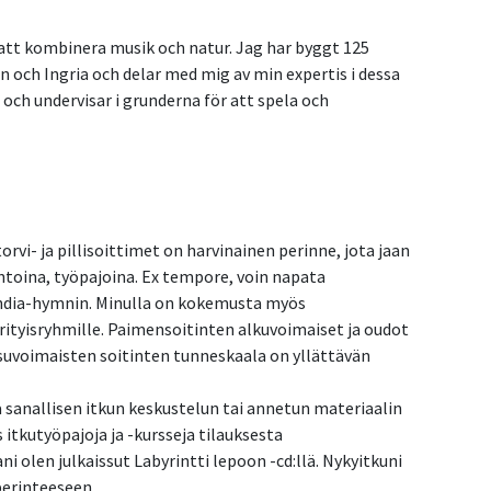
 att kombinera musik och natur. Jag har byggt 125
n och Ingria och delar med mig av min expertis i dessa
och undervisar i grunderna för att spela och
rvi- ja pillisoittimet on harvinainen perinne, jota jaan
ntoina, työpajoina. Ex tempore, voin napata
andia-hymnin. Minulla on kokemusta myös
rityisryhmille. Paimensoitinten alkuvoimaiset ja oudot
suvoimaisten soitinten tunneskaala on yllättävän
 sanallisen itkun keskustelun tai annetun materiaalin
 itkutyöpajoja ja -kursseja tilauksesta
ani olen julkaissut Labyrintti lepoon -cd:llä. Nykyitkuni
perinteeseen.