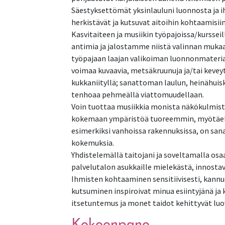
Säestyksettömät yksinlauluni luonnosta ja 
herkistävät ja kutsuvat aitoihin kohtaamisiin
Kasvitaiteen ja musiikin työpajoissa/kursseil
antimia ja jalostamme niistä valinnan mukaa
työpajaan laajan valikoiman luonnonmateriaal
voimaa kuvaavia, metsäkruunuja ja/tai keveyt
kukkaniityllä; sanattoman laulun, heinähuis
tenhoaa pehmeällä viattomuudellaan.
Voin tuottaa musiikkia monista näkökulmista
kokemaan ympäristöä tuoreemmin, myötäeläen
esimerkiksi vanhoissa rakennuksissa, on sana
kokemuksia.
Yhdistelemällä taitojani ja soveltamalla osaam
palvelutalon asukkaille mielekästä, innostav
Ihmisten kohtaaminen sensitiivisesti, kannu
kutsuminen inspiroivat minua esiintyjänä j