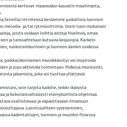
ihmisestä kertovat maaseudun kasvatin maailmasta,
.
la/leireillä/retriiteissä keräämme paikallisia luonnon
n melodia- ja/tai rytmisoittimia. Usein tuon mukanani
eja, joista voidaan loihtia aisteja hiveleviä, omaa
een ja tanssahteluun kutsuvia keijusiipiä. Karkelo
kien, ruokotamburiinien ja luonnon äänien soidessa
; paikkasidonnainen musiikkiesitys voi inspiroida
 ja jopa aktivoida toimintaan. Yhdessä musisointi,
tonta jakamista, joka voi tuottaa yllättäviä
istani, voin tarjota kaikille, leikki-ikäisistä
aa ja kokonaisvaltaisesti elämyksellistä ohjelmaa.
stava osallistavuus ja vapauttavaan ilmaisuun
a kouluttajana. Luontosuhteen syveneminen,