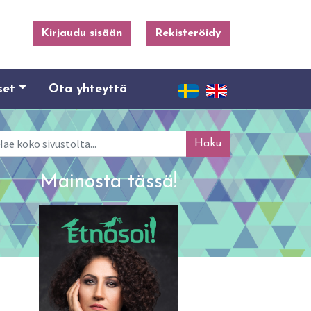
Kirjaudu sisään
Rekisteröidy
set
Ota yhteyttä
ku
Mainosta tässä!