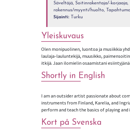
Säveltäjä, Soitinrakentaja/-korjaaja,
rakennus/myynti/huolto, Tapahtuma
Sijainti:
Turku
Yleiskuvaus
Olen monipuolinen, luontoa ja musiikkia yhdis
laulaja-lauluntekijä, muusikko, paimensoitinten
itkijä. Jaan ilomielin osaamistani esiintyjänä
Shortly in English
I am an outsider artist passionate about com
instruments from Finland, Karelia, and Ingri
perform and teach the basics of playing and 
Kort på Svenska