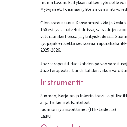
monin tavoin. Esityksen jälkeen yleisölle vo
Mylvijäiset. Toisinaan yhteismusisointi voi e
Olen toteuttanut Kansanmusiikkia ja keskus
150 esitystä palvelutaloissa, sairaalojen vuod
veteraanikerhoissa ja yksityiskodeissa. Suun
työpajakiertuetta seuraavaan apurahahankke
2025-2026.
Jazzterapeutit duo: kahden päivän varoitusaj
Instrumentit
Suomen, Karjalan ja Inkerin torvi- ja pillisoi
5- ja 15-kieliset kanteleet
luonnon rytmisoittimet (ITE-taidetta)
Laulu