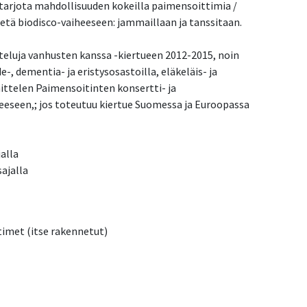
i tarjota mahdollisuuden kokeilla paimensoittimia /
detä biodisco-vaiheeseen: jammaillaan ja tanssitaan.
teluja vanhusten kanssa -kiertueen 2012-2015, noin
e-, dementia- ja eristysosastoilla, eläkeläis- ja
nittelen Paimensoitinten konsertti- ja
eseen,; jos toteutuu kiertue Suomessa ja Euroopassa
alla
ttimet (itse rakennetut)