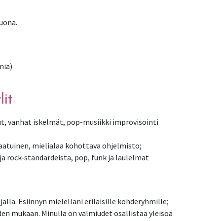
duona.
mia)
lit
t, vanhat iskelmät, pop-musiikki improvisointi
aatuinen, mielialaa kohottava ohjelmisto;
jalla. Esiinnyn mielelläni erilaisille kohderyhmille;
eiden mukaan. Minulla on valmiudet osallistaa yleisöä