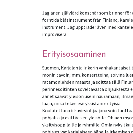
Jag är en självlärd konstnär som brinner för
forntida blåsinstrument från Finland, Karele
instrument. Jag uppträder även med kantele 
improvisera.
Erityisosaaminen
Suomen, Karjalan ja Inkerin vanhakantaiset to
monin tavoin; mm. konsertteina, soivina lue
ratamonlehden maasta ja soittaa sillä Finl
perinnesoitinten soveltavasta ohjauksesta e
äänet saavat yleisön usein nauramaan; ilmai
laaja, mikä tekee esityksistäni erityisiä.
Koulutettuna itkuvirsiohjaajana voin tuottaa
pohjalta ja esittää sen yleisölle. Ohjaan myös
yksityisoppilaille ja ryhmille. Omia nykyitkuj
pohjautuvat karjalaiseen äänellä itkemisen 