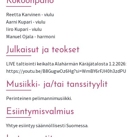
Kokoonpano
Reetta Karvinen - viulu
Aarni Kupari - viulu
Iiro Kupari - viulu
Manuel Ojala - harmoni
Julkaisut ja teokset
LIVE taltiointi keikalta Alahärmän Käräjätalosta 1.2.2026:
https://youtu.be/B8GugwOz6Hg?si=WmBY6rFJH0h3zdPU
Musiikki- ja/tai tanssityylit
Perinteinen pelimannimusiikki.
Esiintymisvalmius
Yhtye esiintyy säännöllisesti Suomessa.