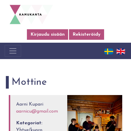
Kirjaudu sisään
Rekisteröidy
Mottine
Aarni Kupari
aarnicu@gmail.com
Kategoriat:
Yhtye/kuoro