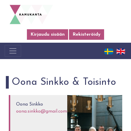
Kirjaudu sisään
Rekisteröidy
Oona Sinkko & Toisinto
Oona Sinkko
oona.sinkko@gmail.com