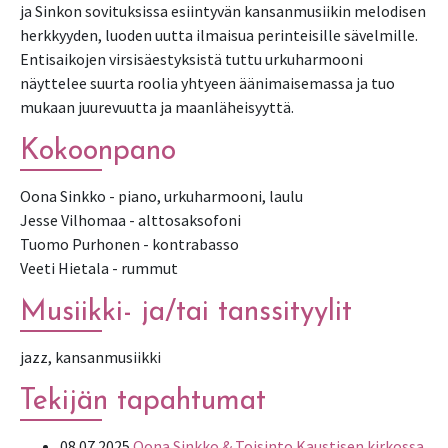
ja Sinkon sovituksissa esiintyvän kansanmusiikin melodisen
herkkyyden, luoden uutta ilmaisua perinteisille sävelmille.
Entisaikojen virsisäestyksistä tuttu urkuharmooni
näyttelee suurta roolia yhtyeen äänimaisemassa ja tuo
mukaan juurevuutta ja maanläheisyyttä.
Kokoonpano
Oona Sinkko - piano, urkuharmooni, laulu
Jesse Vilhomaa - alttosaksofoni
Tuomo Purhonen - kontrabasso
Veeti Hietala - rummut
Musiikki- ja/tai tanssityylit
jazz, kansanmusiikki
Tekijän tapahtumat
08.07.2025
Oona Sinkko & Toisinto Kaustisen kirkossa