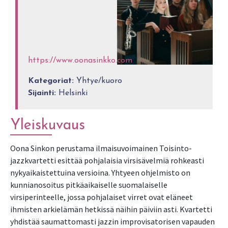
https://www.oonasinkko.com
Kategoriat:
Yhtye/kuoro
Sijainti:
Helsinki
Yleiskuvaus
Oona Sinkon perustama ilmaisuvoimainen Toisinto-
jazzkvartetti esittää pohjalaisia virsisävelmiä rohkeasti
nykyaikaistettuina versioina. Yhtyeen ohjelmisto on
kunnianosoitus pitkäaikaiselle suomalaiselle
virsiperinteelle, jossa pohjalaiset virret ovat eläneet
ihmisten arkielämän hetkissä näihin päiviin asti. Kvartetti
yhdistää saumattomasti jazzin improvisatorisen vapauden