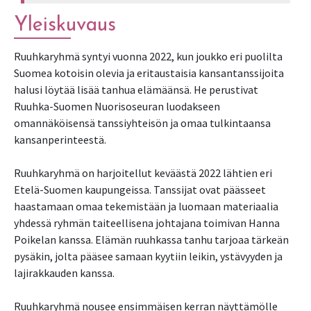
Yleiskuvaus
Ruuhkaryhmä syntyi vuonna 2022, kun joukko eri puolilta
Suomea kotoisin olevia ja eritaustaisia kansantanssijoita
halusi löytää lisää tanhua elämäänsä. He perustivat
Ruuhka-Suomen Nuorisoseuran luodakseen
omannäköisensä tanssiyhteisön ja omaa tulkintaansa
kansanperinteestä.
Ruuhkaryhmä on harjoitellut keväästä 2022 lähtien eri
Etelä-Suomen kaupungeissa. Tanssijat ovat päässeet
haastamaan omaa tekemistään ja luomaan materiaalia
yhdessä ryhmän taiteellisena johtajana toimivan Hanna
Poikelan kanssa. Elämän ruuhkassa tanhu tarjoaa tärkeän
pysäkin, jolta pääsee samaan kyytiin leikin, ystävyyden ja
lajirakkauden kanssa.
Ruuhkaryhmä nousee ensimmäisen kerran näyttämölle