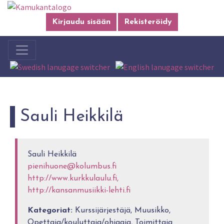
Kirjaudu sisään
Rekisteröidy
Sauli Heikkilä
Sauli Heikkilä
pienihuone@kolumbus.fi
http://www.kurkkulaulu.fi,
http://kansanmusiikki-lehti.fi
Kategoriat:
Kurssijärjestäjä, Muusikko,
Opettaja/kouluttaja/ohjaaja, Toimittaja