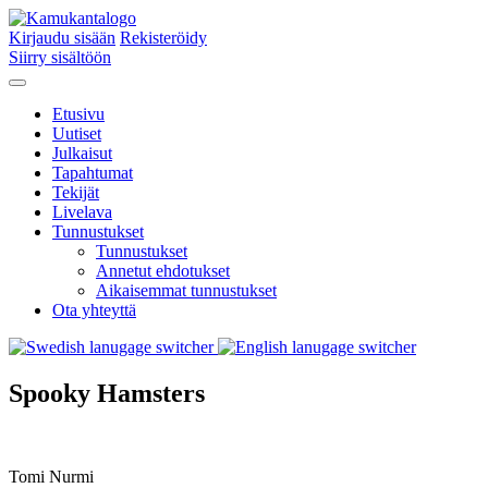
Kirjaudu sisään
Rekisteröidy
Siirry sisältöön
Etusivu
Uutiset
Julkaisut
Tapahtumat
Tekijät
Livelava
Tunnustukset
Tunnustukset
Annetut ehdotukset
Aikaisemmat tunnustukset
Ota yhteyttä
Spooky Hamsters
Tomi Nurmi