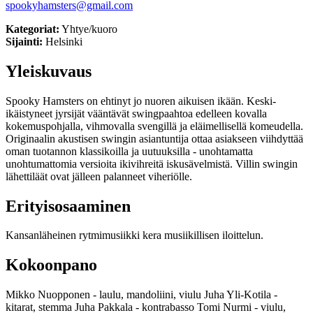
spookyhamsters@gmail.com
Kategoriat:
Yhtye/kuoro
Sijainti:
Helsinki
Yleiskuvaus
Spooky Hamsters on ehtinyt jo nuoren aikuisen ikään. Keski-
ikäistyneet jyrsijät vääntävät swingpaahtoa edelleen kovalla
kokemuspohjalla, vihmovalla svengillä ja eläimellisellä komeudella.
Originaalin akustisen swingin asiantuntija ottaa asiakseen viihdyttää
oman tuotannon klassikoilla ja uutuuksilla - unohtamatta
unohtumattomia versioita ikivihreitä iskusävelmistä. Villin swingin
lähettiläät ovat jälleen palanneet viheriölle.
Erityisosaaminen
Kansanläheinen rytmimusiikki kera musiikillisen iloittelun.
Kokoonpano
Mikko Nuopponen - laulu, mandoliini, viulu Juha Yli-Kotila -
kitarat, stemma Juha Pakkala - kontrabasso Tomi Nurmi - viulu,