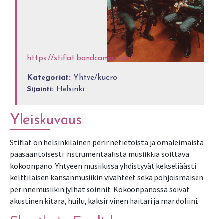
https://stiflat.bandcamp.com/
Kategoriat:
Yhtye/kuoro
Sijainti:
Helsinki
Yleiskuvaus
Stiflat on helsinkiläinen perinnetietoista ja omaleimaista
pääsääntöisesti instrumentaalista musiikkia soittava
kokoonpano. Yhtyeen musiikissa yhdistyvät kekseliäästi
kelttiläisen kansanmusiikin vivahteet sekä pohjoismaisen
perinnemusiikin jylhät soinnit. Kokoonpanossa soivat
akustinen kitara, huilu, kaksirivinen haitari ja mandoliini.