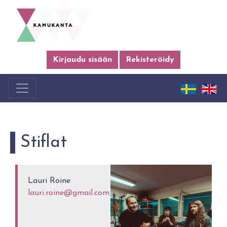
Kirjaudu sisään
Rekisteröidy
Stiflat
Lauri Roine
lauri.roine@gmail.com