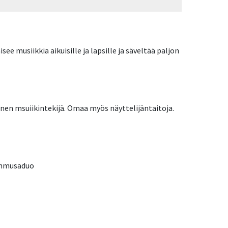
isee musiikkia aikuisille ja lapsille ja säveltää paljon
linen msuiikintekijä. Omaa myös näyttelijäntaitoja.
tenmusaduo