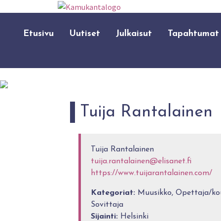
Etusivu
Uutiset
Julkaisut
Tapahtumat
Tuija Rantalainen
Tuija Rantalainen
tuija.rantalainen@elisanet.fi
https://www.tuijarantalainen.com/
Kategoriat:
Muusikko, Opettaja/koul
Sovittaja
Sijainti:
Helsinki