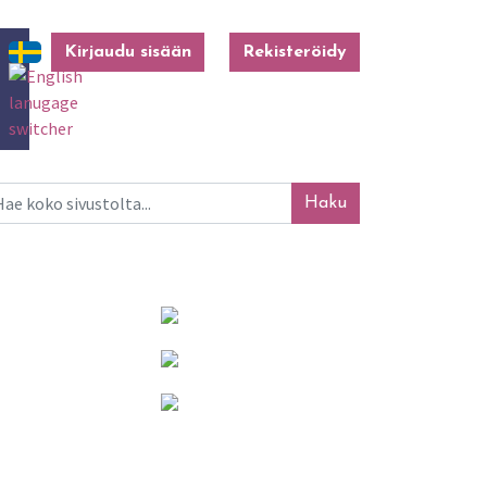
Kirjaudu sisään
Rekisteröidy
ku
Mainosta tässä!