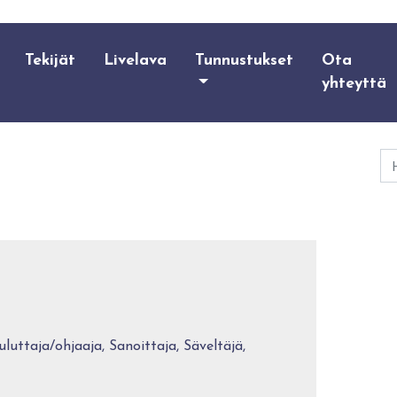
Tekijät
Livelava
Tunnustukset
Ota
yhteyttä
Ha
uttaja/ohjaaja, Sanoittaja, Säveltäjä,