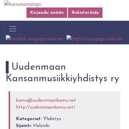
Kirjaudu sisään
Rekisteröidy
Uudenmaan
Kansanmusiikkiyhdistys ry
kamu@uudenmaankamu.net
http://uudenmaankamu.net/
Kategoriat:
Yhdistys
Sijainti:
Helsinki