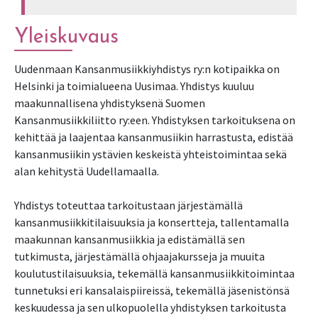
Yleiskuvaus
Uudenmaan Kansanmusiikkiyhdistys ry:n kotipaikka on
Helsinki ja toimialueena Uusimaa. Yhdistys kuuluu
maakunnallisena yhdistyksenä Suomen
Kansanmusiikkiliitto ry:een. Yhdistyksen tarkoituksena on
kehittää ja laajentaa kansanmusiikin harrastusta, edistää
kansanmusiikin ystävien keskeistä yhteistoimintaa sekä
alan kehitystä Uudellamaalla.
Yhdistys toteuttaa tarkoitustaan järjestämällä
kansanmusiikkitilaisuuksia ja konsertteja, tallentamalla
maakunnan kansanmusiikkia ja edistämällä sen
tutkimusta, järjestämällä ohjaajakursseja ja muuita
koulutustilaisuuksia, tekemällä kansanmusiikkitoimintaa
tunnetuksi eri kansalaispiireissä, tekemällä jäsenistönsä
keskuudessa ja sen ulkopuolella yhdistyksen tarkoitusta