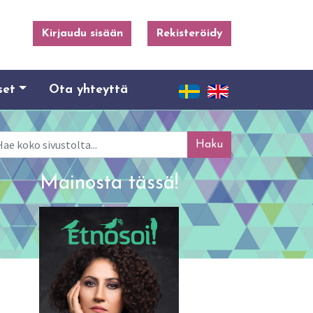
Kirjaudu sisään
Rekisteröidy
set
Ota yhteyttä
ku
Mainosta tässä!