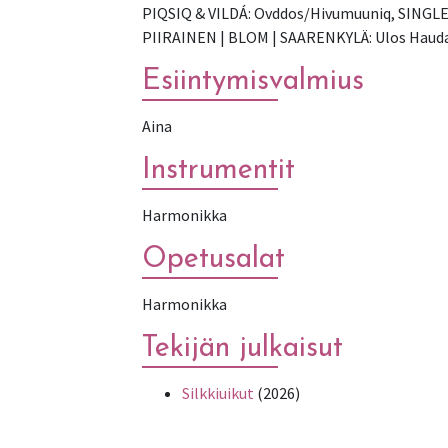
PIQSIQ & VILDÁ: Ovddos/Hivumuuniq, SINGLE
PIIRAINEN | BLOM | SAARENKYLÄ: Ulos Hauda
Esiintymisvalmius
Aina
Instrumentit
Harmonikka
Opetusalat
Harmonikka
Tekijän julkaisut
Silkkiuikut
(2026)