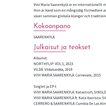
Viivi Maria Saarenkylä är en internationellt 
Hon är känd som en mångsidig förmedlare av 
väver samman globala klanger och traditione
Kokoonpano
SAARENKYLÄ
Julkaisut ja teokset
Albumit:
NORTHFLIP: VOL.1, 2023
VILDÁ: Vildaluodda, 2019
VIIVI MARIA SAARENKYLÄ: Carnevale, 2015
Singlet ja EP:t
VIIVI MARIA SAARENKYLÄ: Katastrofi, SINGLE
VIIVI MARIA SAARENKYLÄ ft. Kata Vuoristo: Si
CERRERO & SAARENKYLÄ: Cumbia De Las Alma