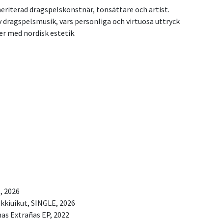
meriterad dragspelskonstnär, tonsättare och artist.
dragspelsmusik, vars personliga och virtuosa uttryck
r med nordisk estetik.
, 2026
lkkiuikut, SINGLE, 2026
s Extrañas EP, 2022