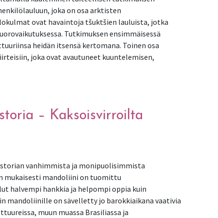
nkilölauluun, joka on osa arktisten
okulmat ovat havaintoja tšuktšien lauluista, jotka
 vuorovaikutuksessa. Tutkimuksen ensimmäisessä
lttuuriinsa heidän itsensä kertomana. Toinen osa
iirteisiin, joka ovat avautuneet kuuntelemisen,
enkilölauluun – Säveltämällä kuuleminen taiteellisen tutkim
toria – Kaksoisvirroilta
historian vanhimmista ja monipuolisimmista
n mukaisesti mandoliini on tuomittu
llut halvempi hankkia ja helpompi oppia kuin
n mandoliinille on sävelletty jo barokkiaikana vaativia
lttuureissa, muun muassa Brasiliassa ja