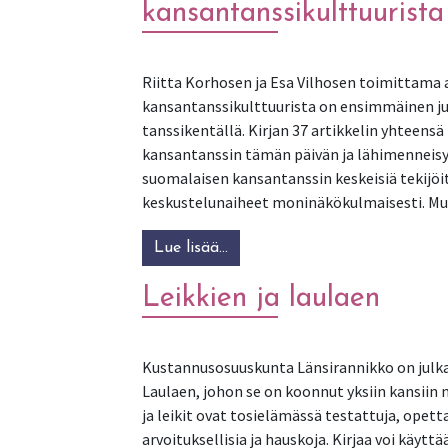
kansantanssikulttuurista
Riitta Korhosen ja Esa Vilhosen toimittama
kansantanssikulttuurista on ensimmäinen jul
tanssikentällä. Kirjan 37 artikkelin yhteensä
kansantanssin tämän päivän ja lähimenneisyy
suomalaisen kansantanssin keskeisiä tekijöi
keskustelunaiheet moninäkökulmaisesti. M
Lue lisää…
from Tanssikavalkadi – näkem
Leikkien ja laulaen
Kustannusosuuskunta Länsirannikko on julkai
Laulaen, johon se on koonnut yksiin kansiin n
ja leikit ovat tosielämässä testattuja, opetta
arvoituksellisia ja hauskoja. Kirjaa voi käyttä