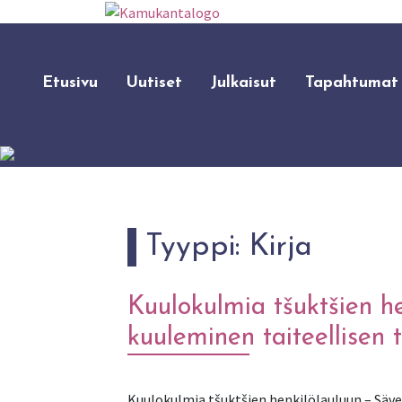
Etusivu
Uutiset
Julkaisut
Tapahtumat
Tyyppi:
Kirja
Kuulokulmia tšuktšien h
kuuleminen taiteellise
Kuulokulmia tšuktšien henkilölauluun – Säv