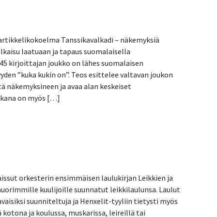
 artikkelikokoelma Tanssikavalkadi – näkemyksiä
kaisu laatuaan ja tapaus suomalaisella
 45 kirjoittajan joukko on lähes suomalaisen
den ”kuka kukin on”. Teos esittelee valtavan joukon
tä näkemyksineen ja avaa alan keskeiset
ukana on myös […]
yksiä kansantanssikulttuurista
ssut orkesterin ensimmäisen laulukirjan Leikkien ja
uorimmille kuulijoille suunnatut leikkilaulunsa. Laulut
vaisiksi suunniteltuja ja Henxelit-tyyliin tietysti myös
ä kotona ja koulussa, muskarissa, leireillä tai