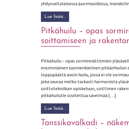
yhdysvaltalaisessa juurimusiikissa, mandoliin
Lue lisää…
from Mandoliinin maailmanhis
Pitkähuilu – opas sormir
soittamiseen ja rakenta
Pitkähuilu – opas sormireiättömien yläsävel
ensimmäinen suomenkielinen pitkänhuilun so
loppupäästä avoin huilu, jossa ei ole sormiau
joka seuraa melko tarkasti harmonista yläsäv
soittotekniikan opiskeluun, soittimen raken
pitkähuilulle sovitettua sävelmää […]
Lue lisää…
from Pitkähuilu – opas sormir
Tanssikavalkadi – näke