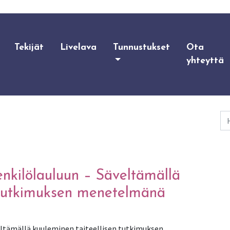
Tekijät
Livelava
Tunnustukset
Ota
yhteyttä
Ha
enkilölauluun – Säveltämällä
n tutkimuksen menetelmänä
eltämällä kuuleminen taiteellisen tutkimuksen