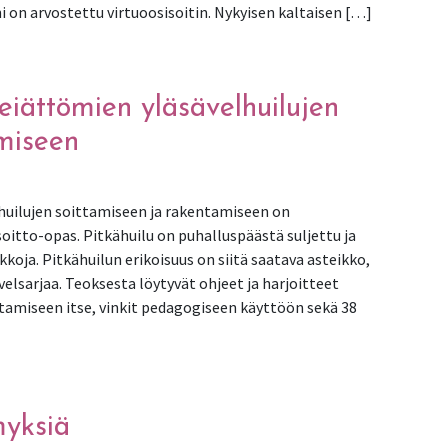
i on arvostettu virtuoosisoitin. Nykyisen kaltaisen […]
toria – Kaksoisvirroilta kammareihin
eiättömien yläsävelhuilujen
miseen
huilujen soittamiseen ja rakentamiseen on
itto-opas. Pitkähuilu on puhalluspäästä suljettu ja
kkoja. Pitkähuilun erikoisuus on siitä saatava asteikko,
elsarjaa. Teoksesta löytyvät ohjeet ja harjoitteet
tamiseen itse, vinkit pedagogiseen käyttöön sekä 38
eiättömien yläsävelhuilujen soittamiseen ja rakentamiseen
myksiä