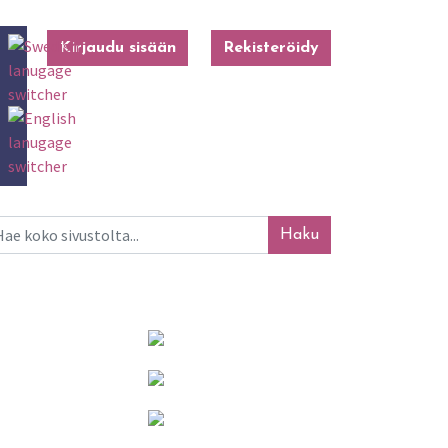
Kirjaudu sisään
Rekisteröidy
ku
Mainosta tässä!