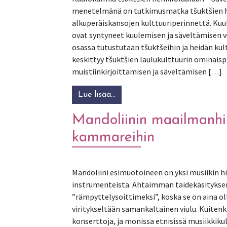
menetelmänä on tutkimusmatka tšuktšien he
alkuperäiskansojen kulttuuriperinnettä. Kuul
ovat syntyneet kuulemisen ja säveltämisen
osassa tutustutaan tšuktšeihin ja heidän ku
keskittyy tšuktšien laulukulttuurin ominaisp
muistiinkirjoittamisen ja säveltämisen […]
Lue lisää…
from Kuulokulmia tšuktšien h
Mandoliinin maailmanhis
kammareihin
Mandoliini esimuotoineen on yksi musiikin 
instrumenteista. Ahtaimman taidekäsitykse
”rämpyttelysoittimeksi”, koska se on aina o
viritykseltään samankaltainen viulu. Kuitenki
konserttoja, ja monissa etnisissä musiikkiku