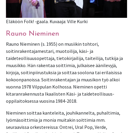
Eläköön Folk! -gaala. Kuvaaja: Ville Kurki
Rauno Nieminen
Rauno Nieminen (s. 1955) on musiikin tohtori,
soitinrakentajamestari, muotoilija, käsi- ja
taideteollisuusopettaja, tietokirjailija, taiteilija, tutkija ja
muusikko. Hän rakentaa soittimia, julkaisee äänilevyjä,
kirjoja, soitinpiirustuksia ja soittaa soolona tai erilaisissa
kokoonpanoissa. Soitinrakentajan ja muusikon työ alkoi
vuonna 1978 Vilppulan Kolhossa. Nieminen opetti
kitaranrakennusta Ikaalisten Käsi- ja taideteollisuus-
oppilaitoksessa vuosina 1984-2018.
Nieminen soittaa kanteleita, jouhikannelta, puhaltimia,
lyömäsoittimia ja monia muitakin soittimia mm.
seuraavissa orkestereissa: Ontrei, Ural Pop, Verde,