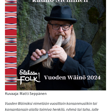
Kuvaaja: Matti Seppänen
Vuoden Wäinöksi nimetään vuosittain kansanmusiikin tai
kansantanssin alalla toimiva henkilö, ryhmä tai taho, jolle