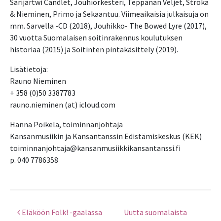
Sarijärtwi Candlet, Jouhiorkesteri, Teppanan Veljet, Stroka
& Nieminen, Primo ja Sekaantuu. Viimeaikaisia julkaisuja on
mm. Sarvella -CD (2018), Jouhikko- The Bowed Lyre (2017),
30 vuotta Suomalaisen soitinrakennus koulutuksen
historiaa (2015) ja Soitinten pintakäsittely (2019).
Lisätietoja:
Rauno Nieminen
+ 358 (0)50 3387783
rauno.nieminen (at) icloud.com
Hanna Poikela, toiminnanjohtaja
Kansanmusiikin ja Kansantanssin Edistämiskeskus (KEK)
toiminnanjohtaja@kansanmusiikkikansantanssi.fi
p. 040 7786358
Eläköön Folk! -gaalassa
Uutta suomalaista