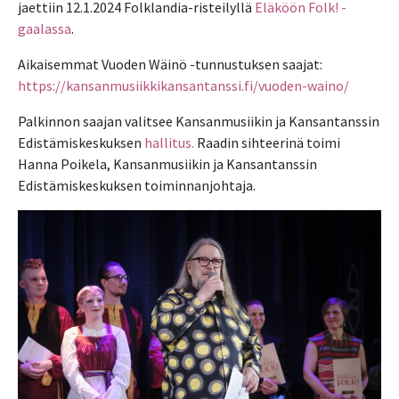
jaettiin 12.1.2024 Folklandia-risteilyllä
Eläköön Folk! -
gaalassa
.
Aikaisemmat Vuoden Wäinö -tunnustuksen saajat:
https://kansanmusiikkikansantanssi.fi/vuoden-waino/
Palkinnon saajan valitsee Kansanmusiikin ja Kansantanssin
Edistämiskeskuksen
hallitus.
Raadin sihteerinä toimi
Hanna Poikela, Kansanmusiikin ja Kansantanssin
Edistämiskeskuksen toiminnanjohtaja.