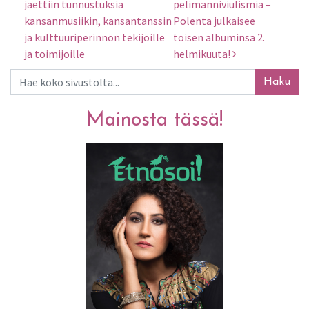
Artikkelien selaus
jaettiin tunnustuksia
pelimanniviulismia –
kansanmusiikin, kansantanssin
Polenta julkaisee
ja kulttuuriperinnön tekijöille
toisen albuminsa 2.
ja toimijoille
helmikuuta!
Haku
Mainosta tässä!