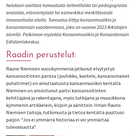
halutaan osoittaa tunnustusta taiteellisista tai pedagogisista
ansioista, elämäntyöstä tai esimerkiksi merkittävästä
innovaatiosta alalla. Tunnustus liittyy kansanmusiikin ja
kansantanssin vuositeemaan, joka on vuonna 2023 Arkistojen
äärellä. Palkinnon myöntää Kansanmusiikin ja Kansantanssin
Edistämiskeskus.
Raadin perustelut:
Rauno Niemisen vuosikymmeniä jatkunut elvytystyö
kansansoitinten parissa (jouhikko, kantele, kansanomaiset
puhaltimet) on ainutlaatuista kansanmusiikin kentällä.
Nieminen on ansioitunut paitsi kansansoitinten
kehittäjänä ja rakentajana, myös tutkijana ja muusikkona
kymmenin artikkelein, kirjoin ja äänittein. Ilman Rauno
Niemisen taitoja, tutkimusta ja tietoa kentältä puuttuisi
paljon. “Jos ei ymmärrä historiaa ei voi ymmärtää
tulevaisuutta“.