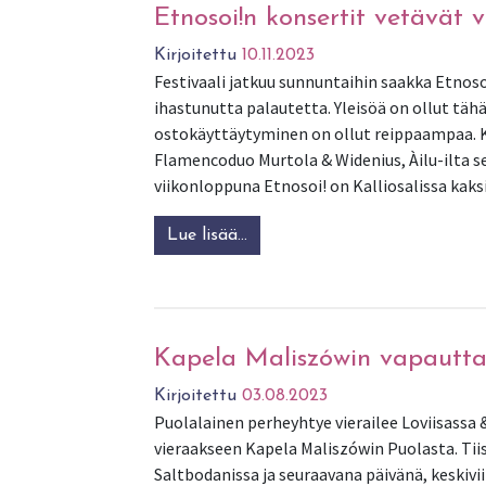
Etnosoi!n konsertit vetävät 
Kirjoitettu
10.11.2023
Festivaali jatkuu sunnuntaihin saakka Etnoso
ihastunutta palautetta. Yleisöä on ollut tä
ostokäyttäytyminen on ollut reippaampaa. K
Flamencoduo Murtola & Widenius, Àilu-ilta se
viikonloppuna Etnosoi! on Kalliosalissa kaks
Lue lisää…
from Etnosoi!n konsertit vetä
Kapela Maliszówin vapautta
Kirjoitettu
03.08.2023
Puolalainen perheyhtye vierailee Loviisassa 
vieraakseen Kapela Maliszówin Puolasta. Tiist
Saltbodanissa ja seuraavana päivänä, keskivi