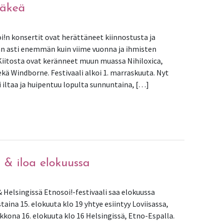
väkeä
i!n konsertit ovat herättäneet kiinnostusta ja
hän asti enemmän kuin viime vuonna ja ihmisten
iitosta ovat keränneet muun muassa Nihiloxica,
kä Windborne. Festivaali alkoi 1. marraskuuta. Nyt
i iltaa ja huipentuu lopulta sunnuntaina, […]
vät väkeä
 & iloa elokuussa
& Helsingissä Etnosoi!-festivaali saa elokuussa
aina 15. elokuuta klo 19 yhtye esiintyy Loviisassa,
ikkona 16. elokuuta klo 16 Helsingissä, Etno-Espalla.