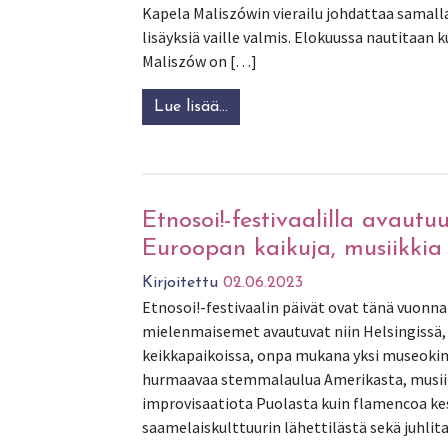
Kapela Maliszówin vierailu johdattaa samalla
lisäyksiä vaille valmis. Elokuussa nautitaan 
Maliszów on […]
Lue lisää…
from Kapela Maliszówin vapau
Etnosoi!-festivaalilla avautu
Euroopan kaikuja, musiikkia 
Kirjoitettu
02.06.2023
Etnosoi!-festivaalin päivät ovat tänä vuonna 
mielenmaisemet avautuvat niin Helsingissä, 
keikkapaikoissa, onpa mukana yksi museokin ja
hurmaavaa stemmalaulua Amerikasta, musiiki
improvisaatiota Puolasta kuin flamencoa ke
saamelaiskulttuurin lähettilästä sekä juhlit