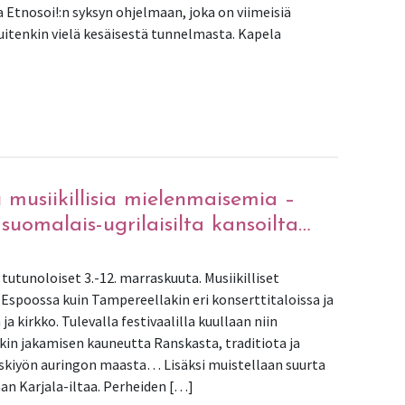
 Etnosoi!:n syksyn ohjelmaan, joka on viimeisiä
kuitenkin vielä kesäisestä tunnelmasta. Kapela
tta & iloa elokuussa
u musiikillisia mielenmaisemia –
suomalais-ugrilaisilta kansoilta…
tutunoloiset 3.-12. marraskuuta. Musiikilliset
Espoossa kuin Tampereellakin eri konserttitaloissa ja
 kirkko. Tulevalla festivaalilla kuullaan niin
n jakamisen kauneutta Ranskasta, traditiota ja
skiyön auringon maasta… Lisäksi muistellaan suurta
aan Karjala-iltaa. Perheiden […]