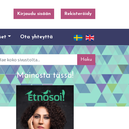
Kirjaudu sisään
Rekisteröidy
set
Ota yhteyttä
ku
Mainosta tässä!