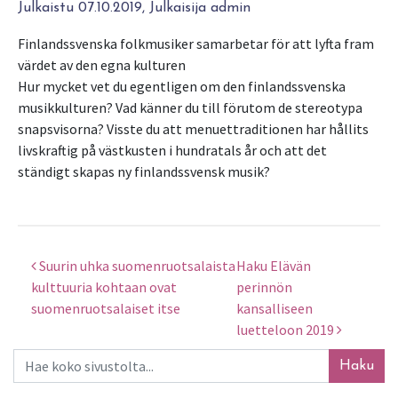
Julkaistu 07.10.2019, Julkaisija admin
Finlandssvenska folkmusiker samarbetar för att lyfta fram
värdet av den egna kulturen
Hur mycket vet du egentligen om den finlandssvenska
musikkulturen? Vad känner du till förutom de stereotypa
snapsvisorna? Visste du att menuettraditionen har hållits
livskraftig på västkusten i hundratals år och att det
ständigt skapas ny finlandssvensk musik?
Suurin uhka suomenruotsalaista
Haku Elävän
Artikkelien selaus
kulttuuria kohtaan ovat
perinnön
suomenruotsalaiset itse
kansalliseen
luetteloon 2019
Haku