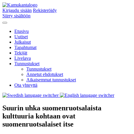
Kirjaudu sisään
Rekisteröidy
Siirry sisältöön
Etusivu
Uutiset
Julkaisut
Tapahtumat
Tekijät
Livelava
Tunnustukset
Tunnustukset
Annetut ehdotukset
Aikaisemmat tunnustukset
Ota yhteyttä
Suurin uhka suomenruotsalaista
kulttuuria kohtaan ovat
suomenruotsalaiset itse