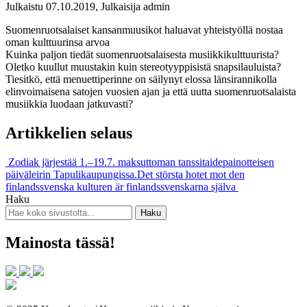
Julkaistu 07.10.2019, Julkaisija admin
Suomenruotsalaiset kansanmuusikot haluavat yhteistyöllä nostaa
oman kulttuurinsa arvoa
Kuinka paljon tiedät suomenruotsalaisesta musiikkikulttuurista?
Oletko kuullut muustakin kuin stereotyyppisistä snapsilauluista?
Tiesitkö, että menuettiperinne on säilynyt elossa länsirannikolla
elinvoimaisena satojen vuosien ajan ja että uutta suomenruotsalaista
musiikkia luodaan jatkuvasti?
Artikkelien selaus
Zodiak järjestää 1.–19.7. maksuttoman tanssitaidepainotteisen
päiväleirin Tapulikaupungissa.
Det största hotet mot den
finlandssvenska kulturen är finlandssvenskarna själva
Haku
Mainosta tässä!