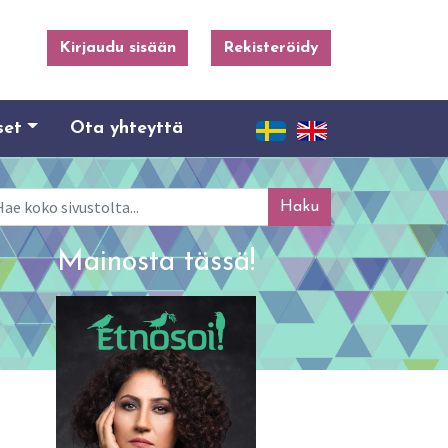
Kirjaudu sisään
Rekisteröidy
set
Ota yhteyttä
ku
Mainosta tässä!