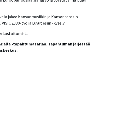
ii Euroopan sosiaalirahasto ja toteuttajina Oulun
ela jakaa Kansanmusiikin ja Kansantanssin
VISIO2030-työ ja Luvut esiin -kysely
verkostoitumista
arjalla -tapahtumasarjaa. Tapahtuman järjestää
iskeskus.