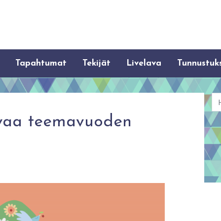
Tapahtumat
Tekijät
Livelava
Tunnustuk
Ha
vaa teemavuoden