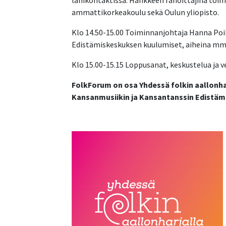
lähikontaktissa. Hankkeen rahoittajina toim
ammattikorkeakoulu sekä Oulun yliopisto.
Klo 14.50-15.00
Toiminnanjohtaja Hanna Poik
Edistämiskeskuksen kuulumiset, aiheina mm. 
Klo 15.00-15.15
Loppusanat, keskustelua ja 
FolkForum on osa Yhdessä folkin aallonh
Kansanmusiikin ja Kansantanssin Edistäm