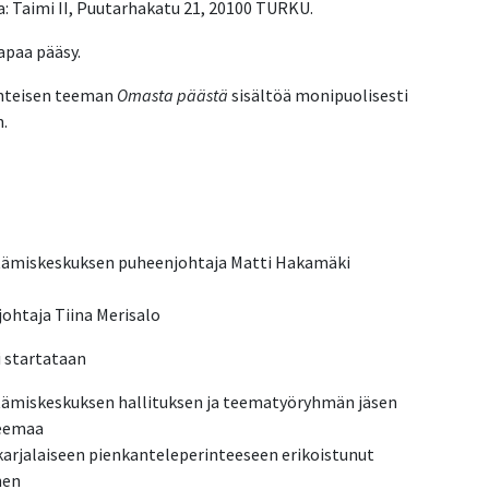
: Taimi II, Puutarhakatu 21, 20100 TURKU.
apaa pääsy.
yhteisen teeman
Omasta päästä
sisältöä monipuolisesti
.
stämiskeskuksen puheenjohtaja Matti Hakamäki
ohtaja Tiina Merisalo
 startataan
tämiskeskuksen hallituksen ja teematyöryhmän jäsen
teemaa
rjalaiseen pienkanteleperinteeseen erikoistunut
inen