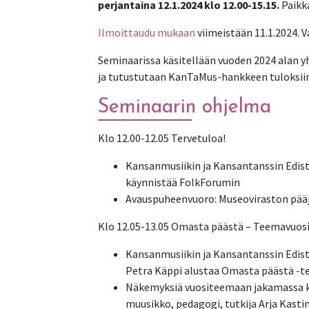
perjantaina 12.1.2024 klo 12.00-15.15.
Paikka
Ilmoittaudu mukaan
viimeistään 11.1.2024. V
Seminaarissa käsitellään vuoden 2024 alan 
ja tutustutaan KanTaMus-hankkeen tuloksiin
Seminaarin ohjelma
Klo 12.00-12.05
Tervetuloa!
Kansanmusiikin ja Kansantanssin Edi
käynnistää FolkForumin
Avauspuheenvuoro: Museoviraston pääj
Klo 12.05-13.05
Omasta päästä – Teemavuosi
Kansanmusiikin ja Kansantanssin Edis
Petra Käppi alustaa Omasta päästä -
Näkemyksiä vuositeemaan jakamassa ka
muusikko, pedagogi, tutkija Arja Kast