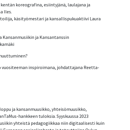
ntän koreografina, esiintyjänä, laulajana ja
a Iles.
oilija, käsityömestari ja kansallispukuaktiivi
Laura
a Kansanmusiikin ja Kansantanssin
akamäki
a muuttuminen?
o vuositeeman inspiroimana, johdattajana Reetta-
i Hoppu ja kansanmuusikko, yhteisömuusikko,
nTaMus-hankkeen tuloksia. Syyskuussa 2023
iikin yhteistä pedagogiikkaa niin digitaalisesti kuin