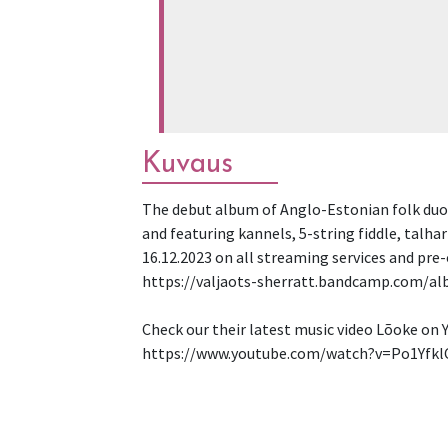
Kuvaus
The debut album of Anglo-Estonian folk duo 
and featuring kannels, 5-string fiddle, talhar
16.12.2023 on all streaming services and pre-
https://valjaots-sherratt.bandcamp.com/alb
Check our their latest music video Lõoke on 
https://www.youtube.com/watch?v=Po1Yfk