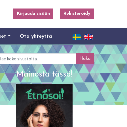
Kirjaudu sisään
Rekisteröidy
set
Ota yhteyttä
ku
Mainosta tässä!