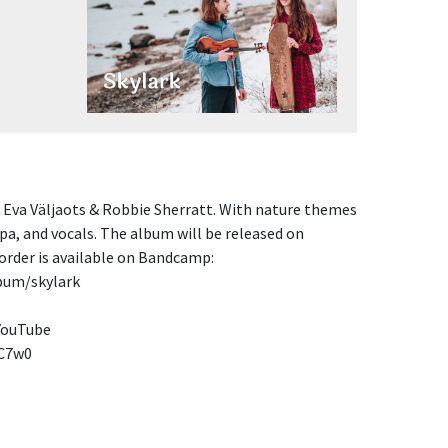
Eva Väljaots & Robbie Sherratt. With nature themes 
pa, and vocals. The album will be released on 
order is available on Bandcamp:

um/skylark

YouTube

lC7w0