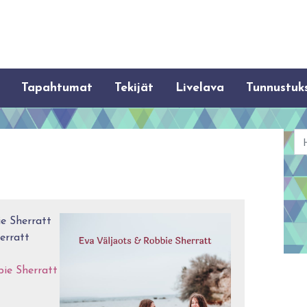
Tapahtumat
Tekijät
Livelava
Tunnustuk
Ha
e Sherratt
erratt
ie Sherratt