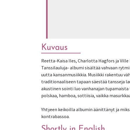
Kuvaus
Reetta-Kaisa Iles, Charlotta Hagfors ja Ville
Tanssilauluja- albumi sisältää vahvaan rytm
uutta kansanmusiikkia. Musiikki rakentuu väh
traditionaaliseen tapaan säestää tansseja lau
akustinen sointi luo vanhanajan tupamaista 
polskaa, hamboa, sottiisia, vaikka masurkkaa
Yhtyeen keikoilla albumin äänittänyt ja mik
Shortly in English