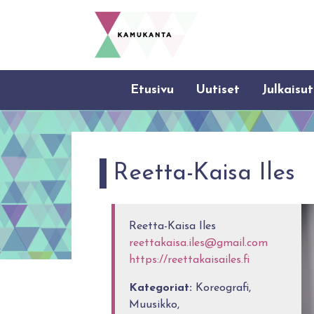
Etusivu
Uutiset
Julkaisut
Reetta-Kaisa Iles
Reetta-Kaisa Iles
reettakaisa.iles@gmail.com
https://reettakaisailes.fi
Kategoriat:
Koreografi,
Muusikko,