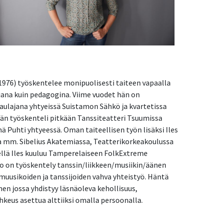
(s.1976) työskentelee monipuolisesti taiteen vapaalla
lajana kuin pedagogina. Viime vuodet hän on
laulajana yhtyeissä Suistamon Sähkö ja kvartetissa
än työskenteli pitkään Tanssiteatteri Tsuumissa
nä Puhti yhtyeessä. Oman taiteellisen työn lisäksi Iles
a mm. Sibelius Akatemiassa, Teatterikorkeakoulussa
kellä Iles kuuluu Tamperelaiseen FolkExtreme
himo on työskentely tanssin/liikkeen/musiikin/äänen
muusikoiden ja tanssijoiden vahva yhteistyö. Häntä
nen jossa yhdistyy läsnäoleva kehollisuus,
hkeus asettua alttiiksi omalla persoonalla.