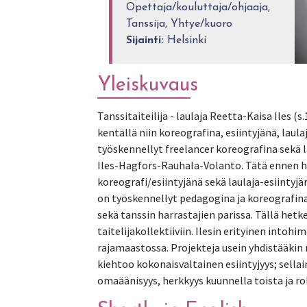
Opettaja/kouluttaja/ohjaaja,
Tanssija, Yhtye/kuoro
Sijainti:
Helsinki
Yleiskuvaus
Tanssitaiteilija - laulaja Reetta-Kaisa Iles 
kentällä niin koreografina, esiintyjänä, lau
työskennellyt freelancer koreografina sekä 
Iles-Hagfors-Rauhala-Volanto. Tätä ennen h
koreografi/esiintyjänä sekä laulaja-esiintyjä
on työskennellyt pedagogina ja koreografin
sekä tanssin harrastajien parissa. Tällä het
taitelijakollektiiviin. Ilesin erityinen into
rajamaastossa. Projekteja usein yhdistääkin 
kiehtoo kokonaisvaltainen esiintyjyys; sellai
omaäänisyys, herkkyys kuunnella toista ja ro