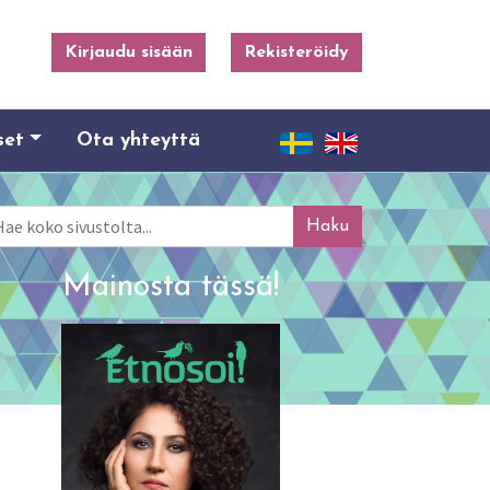
Kirjaudu sisään
Rekisteröidy
set
Ota yhteyttä
ku
Mainosta tässä!