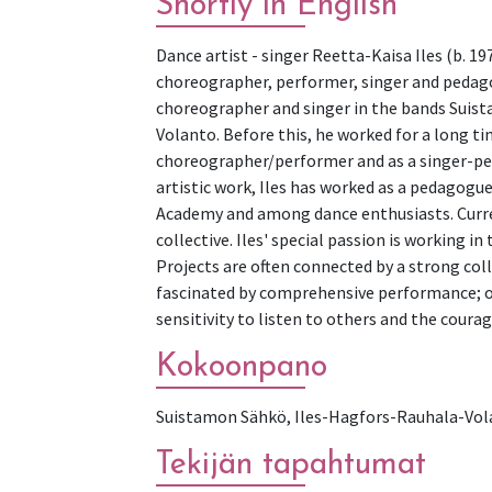
Shortly in English
Dance artist - singer Reetta-Kaisa Iles (b. 197
choreographer, performer, singer and pedagog
choreographer and singer in the bands Suis
Volanto. Before this, he worked for a long ti
choreographer/performer and as a singer-per
artistic work, Iles has worked as a pedagog
Academy and among dance enthusiasts. Curre
collective. Iles' special passion is working
Projects are often connected by a strong col
fascinated by comprehensive performance; on
sensitivity to listen to others and the coura
Kokoonpano
Suistamon Sähkö, Iles-Hagfors-Rauhala-Vol
Tekijän tapahtumat