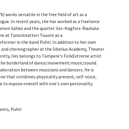
6) works versatile in the free field of art as a
ue. In recent years, she has worked as a freelance
tamon Sähkö and the quartet Iles-Hagfors-Rauhala-
me at Tanssiteatteri Tsuumi as a
former in the band Puhti. In addition to her own
ue and choreographer at the Sibelius Academy, Theater
ntly, Iles belongs to Tampere's FolkExtreme artist
 in the borderland of dance/movement/music/sound.
laboration between musicians and dancers. He is
e that combines physicality present, self-voice,
ge to expose oneself with one's own personality.
anto, Puhti