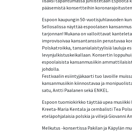
lisäksi tapahtumassa juhlistetaan Espoota k
pääsemistä konsertteihin koronarajoitusten
Espoon kaupungin 50-vuotisjuhlavuoden kunn
Sellosalissa näyttää espoolaisen kansanmusi
tarjonnan! Mukana on valloittavat kantelet
improvisoivaa kansantanssiin perustuvaa kore
Polskatroikka, tansanialaistyylisiä lauluja 
levynjulkistuskeikallaan. Konsertin loppuhu
espoolaisista kansanmusiikin ammattilaisis
johdolla.
Festivaalin esiintyjäkaarti tuo lavoille muis
kansanmusiikin kiinnostavaa ja monipuolista
satu, Antti Paalanen sekä ENKEL.
Espoon tuomiokirkko täyttää upea musiikki P
Kreeta-Maria Kentala ja cembalisti Tea Pols
eteläpohjalaisia polskia ja villejä Giovanni 
Melkutus -konsertissa Pakilan ja Käpylän mus