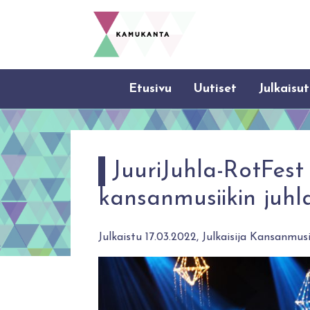
Etusivu
Uutiset
Julkaisut
JuuriJuhla-RotFes
kansanmusiikin juhl
Julkaistu 17.03.2022, Julkaisija Kansanmusii