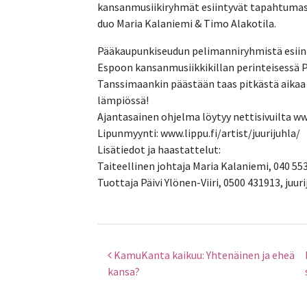
kansanmusiikiryhmät esiintyvät tapahtumass
duo Maria Kalaniemi & Timo Alakotila.
Pääkaupunkiseudun pelimanniryhmistä esiint
Espoon kansanmusiikkikillan perinteisessä P
Tanssimaankin päästään taas pitkästä aikaa 
lämpiössä!
Ajantasainen ohjelma löytyy nettisivuilta ww
Lipunmyynti: www.lippu.fi/artist/juurijuhla/
Lisätiedot ja haastattelut:
Taiteellinen johtaja Maria Kalaniemi, 040 
Tuottaja Päivi Ylönen-Viiri, 0500 431913, juuri
KamuKanta kaikuu: Yhtenäinen ja eheä
Artikkelien selaus
kansa?