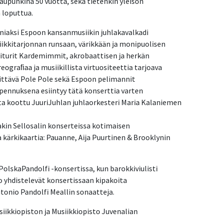
aupunkina 50 vuotta, sekä tietenkin yleisön
 loputtua.
iaksi Espoon kansanmusiikin juhlakavalkadi
ikkitarjonnan runsaan, värikkään ja monipuolisen
aiturit Kardemimmit, akrobaattisen ja herkän
ograﬁaa ja musiikillista virtuositeettia tarjoava
esittävä Pole Pole sekä Espoon pelimannit
ipennuksena esiintyy tätä konserttia varten
ta koottu JuuriJuhlan juhlaorkesteri Maria Kalaniemen
sakin Sellosalin konserteissa kotimaisen
 kärkikaartia: Pauanne, Aija Puurtinen & Brooklynin
olskaPandolfi -konsertissa, kun barokkiviulisti
o yhdistelevät konsertissaan kipakoita
Antonio Pandolfi Meallin sonaatteja.
iikkiopiston ja Musiikkiopisto Juvenalian