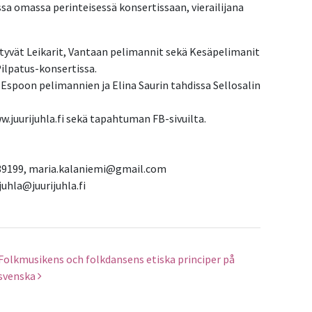
a omassa perinteisessä konsertissaan, vierailijana
yvät Leikarit, Vantaan pelimannit sekä Kesäpelimanit
ilpatus-konsertissa.
Espoon pelimannien ja Elina Saurin tahdissa Sellosalin
w.juurijuhla.fi sekä tapahtuman FB-sivuilta.
5539199, maria.kalaniemi@gmail.com
juhla@juurijuhla.fi
Folkmusikens och folkdansens etiska principer på
svenska