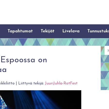
Tapahtumat
Tekijät
Livelava
Tunnustuk
Ha
t Espoossa on
aa
kkiliitto | Liittyvä tekijä:
JuuriJuhla-RotFest