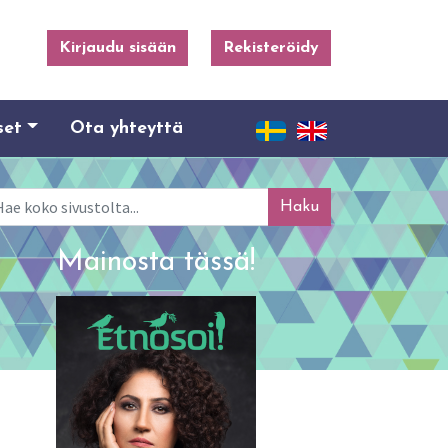
Kirjaudu sisään
Rekisteröidy
set
Ota yhteyttä
ku
Mainosta tässä!