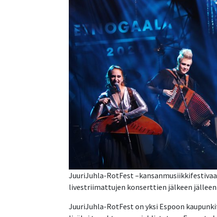
JuuriJuhla-RotFest –kansanmusiikkifestivaal
livestriimattujen konserttien jälkeen jälleen
JuuriJuhla-RotFest on yksi Espoon kaupunkife