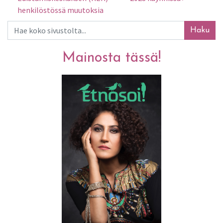
henkilöstössä muutoksia
Haku
Mainosta tässä!