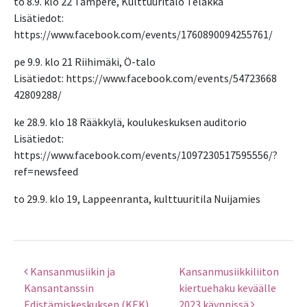
to 8.9. klo 22 Tampere, Kulttuuritalo Telakka
Lisätiedot:
https://www.facebook.com/events/1760890094255761/
pe 9.9. klo 21 Riihimäki, Ö-talo
Lisätiedot: https://www.facebook.com/events/54723668
42809288/
ke 28.9. klo 18 Rääkkylä, koulukeskuksen auditorio
Lisätiedot:
https://www.facebook.com/events/1097230517595556/?
ref=newsfeed
to 29.9. klo 19, Lappeenranta, kulttuuritila Nuijamies
Kansanmusiikin ja
Kansanmusiikkiliiton
Artikkelien selaus
Kansantanssin
kiertuehaku keväälle
Edistämiskeskuksen (KEK)
2023 käynnissä