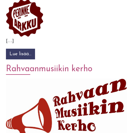
[…]
Lue lisää…
from Perinnearkku ry
Rahvaanmusiikin kerho