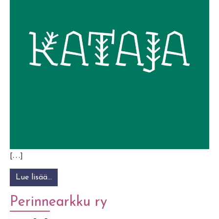
[…]
Lue lisää…
from Kansantanssijamikollektiivi Kataja
Perinnearkku ry