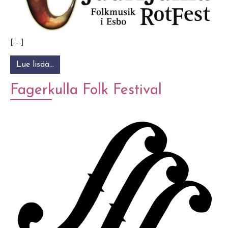
[…]
Lue lisää…
from JuuriJuhla-RotFest -yhdistys
Fagerkulla Folk Festival