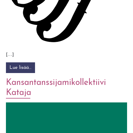
[…]
Lue lisää…
from Fagerkulla Folk Festival
Kansantanssijamikollektiivi
Kataja