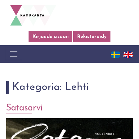
Kirjaudu sisään
Rekisteröidy
Kategoria:
Lehti
Satasarvi