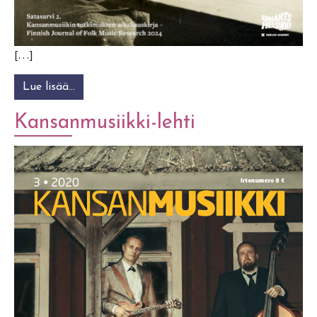
[…]
Lue lisää…
from Satasarvi
Kansanmusiikki-lehti