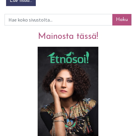
Lue lisää…
from Suomen Kansanmusiikkiliitto
Haku
Mainosta tässä!