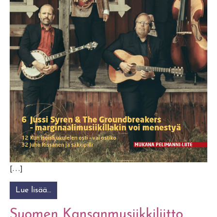
[…]
Lue lisää…
from Kansanmusiikki-lehti
Suomen Kansanmusiikkiliitto