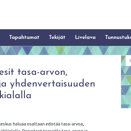
Tapahtumat
Tekijät
Livelava
Tunnustuk
Ha
eesit tasa-arvon,
ja yhdenvertaisuuden
kialalla
eskus haluaa osaltaan edistää tasa-arvoa,
kkialalla. Perusteet teeseille tasa-arvon ja