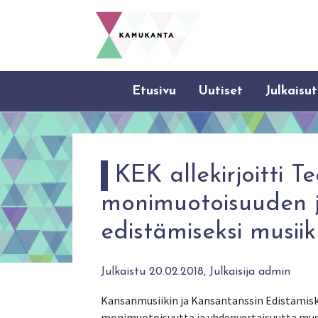
Etusivu
Uutiset
Julkaisut
KEK allekirjoitti T
monimuotoisuuden 
edistämiseksi musiik
Julkaistu 20.02.2018, Julkaisija admin
Kansanmusiikin ja Kansantanssin Edistämisk
monimuotoisuutta ja yhdenvertaisuutta musii