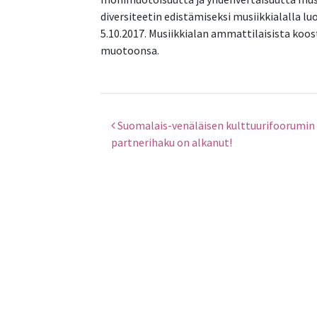
diversiteetin edistämiseksi musiikkialalla l
5.10.2017. Musiikkialan ammattilaisista koo
muotoonsa.
Suomalais-venäläisen kulttuurifoorumin
Artikkelien selaus
partnerihaku on alkanut!