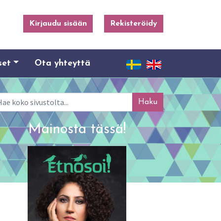
Kirjaudu sisään
Rekisteröidy
set
Ota yhteyttä
ku
Mainosta tässä!