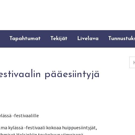
Tapahtumat
Tekijät
Livelava
Tunnustuk
Ha
stivaalin pääesiintyjä
ssä -festivaalille
ma kylässä -festivaali kokoaa huippuesiintyjät,
ihmiset Helsinkiin toukokuun viimeisenä