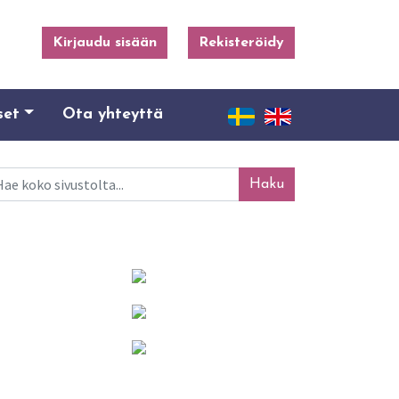
Kirjaudu sisään
Rekisteröidy
set
Ota yhteyttä
ku
Mainosta tässä!