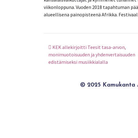
viikonloppuna. Vuoden 2018 tapahtuman pää
alueellisena painopisteenä Afrikka. Festivaal
KEK allekirjoitti Teesit tasa-arvon,
Artikkelien selaus
monimuotoisuuden ja yhdenvertaisuuden
edistämiseksi musiikkialalla
© 2025 Kamukanta / 