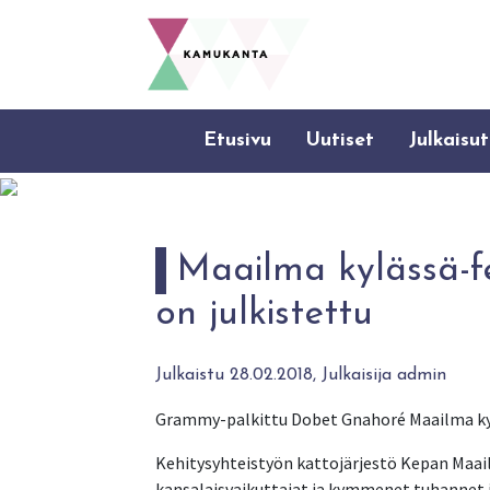
Etusivu
Uutiset
Julkaisut
Maailma kylässä-fe
on julkistettu
Julkaistu 28.02.2018, Julkaisija admin
Grammy-palkittu Dobet Gnahoré Maailma kylä
Kehitysyhteistyön kattojärjestö Kepan Maail
kansalaisvaikuttajat ja kymmenet tuhannet 