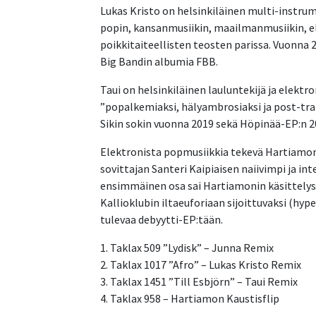
Lukas Kristo on helsinkiläinen multi-instrume
popin, kansanmusiikin, maailmanmusiikin, el
poikkitaiteellisten teosten parissa. Vuonna
Big Bandin albumia FBB.
Taui on helsinkiläinen lauluntekijä ja elekt
”popalkemiaksi, hälyambrosiaksi ja post-tran
Sikin sokin vuonna 2019 sekä Höpinää-EP:n 2
Elektronista popmusiikkia tekevä Hartiamon
sovittajan Santeri Kaipiaisen naiivimpi ja int
ensimmäinen osa sai Hartiamonin käsittelys
Kallioklubin iltaeuforiaan sijoittuvaksi (hyp
tulevaa debyytti-EP:tään.
1. Taklax 509 ”Lydisk” – Junna Remix
2. Taklax 1017 ”Afro” – Lukas Kristo Remix
3. Taklax 1451 ”Till Esbjörn” – Taui Remix
4. Taklax 958 – Hartiamon Kaustisflip