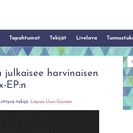
Tapahtumat
Tekijät
Livelava
Tunnustuk
Ha
julkaisee harvinaisen
x-EP:n
iittyvä tekijä:
Lapua-Uusi-Guinea