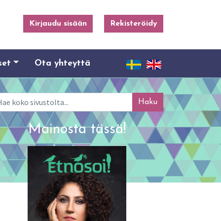
Kirjaudu sisään
Rekisteröidy
set
Ota yhteyttä
ku
Mainosta tässä!