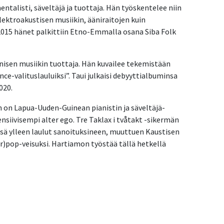
ntalisti, säveltäjä ja tuottaja. Hän työskentelee niin
ektroakustisen musiikin, ääniraitojen kuin
 2015 hänet palkittiin Etno-Emmalla osana Siba Folk
ronisen musiikin tuottaja. Hän kuvailee tekemistään
ce-valituslauluiksi”. Taui julkaisi debyyttialbuminsa
020.
 on Lapua-Uuden-Guinean pianistin ja säveltäjä-
ensiivisempi alter ego. Tre Taklax i tvåtakt -sikermän
sä ylleen laulut sanoituksineen, muuttuen Kaustisen
er)pop-veisuksi. Hartiamon työstää tällä hetkellä