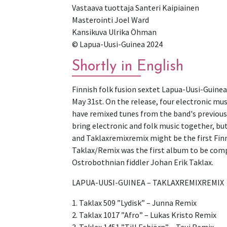
Vastaava tuottaja Santeri Kaipiainen
Masterointi Joel Ward
Kansikuva Ulrika Öhman
© Lapua-Uusi-Guinea 2024
Shortly in English
Finnish folk fusion sextet Lapua-Uusi-Guinea
May 31st. On the release, four electronic mus
have remixed tunes from the band's previous 
bring electronic and folk music together, but
and Taklaxremixremix might be the first Fin
Taklax/Remix was the first album to be comp
Ostrobothnian fiddler Johan Erik Taklax.
LAPUA-UUSI-GUINEA – TAKLAXREMIXREMIX
1. Taklax 509 ”Lydisk” – Junna Remix
2. Taklax 1017 ”Afro” – Lukas Kristo Remix