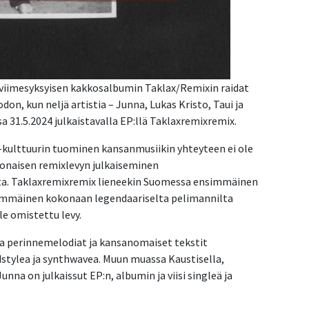
iimesyksyisen kakkosalbumin Taklax/Remixin raidat
n, kun neljä artistia – Junna, Lukas Kristo, Taui ja
a 31.5.2024 julkaistavalla EP:llä Taklaxremixremix.
x-kulttuurin tuominen kansanmusiikin yhteyteen ei ole
onaisen remixlevyn julkaiseminen
sta. Taklaxremixremix lieneekin Suomessa ensimmäinen
simmäinen kokonaan legendaariselta pelimannilta
le omistettu levy.
sa perinnemelodiat ja kansanomaiset tekstit
stylea ja synthwavea. Muun muassa Kaustisella,
Junna on julkaissut EP:n, albumin ja viisi singleä ja