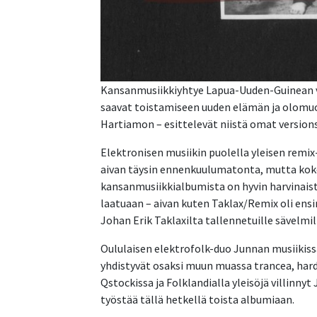
Kansanmusiikkiyhtye Lapua-Uuden-Guinean v
saavat toistamiseen uuden elämän ja olomuodo
Hartiamon – esittelevät niistä omat versions
Elektronisen musiikin puolella yleisen remi
aivan täysin ennenkuulumatonta, mutta kok
kansanmusiikkialbumista on hyvin harvinai
laatuaan – aivan kuten Taklax/Remix oli en
Johan Erik Taklaxilta tallennetuille sävelmil
Oululaisen elektrofolk-duo Junnan musiikis
yhdistyvät osaksi muun muassa trancea, hard
Qstockissa ja Folklandialla yleisöjä villinnyt 
työstää tällä hetkellä toista albumiaan.