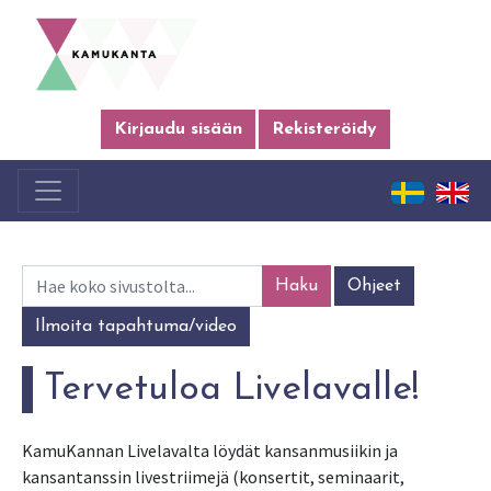
Kirjaudu sisään
Rekisteröidy
Haku
Ohjeet
Ilmoita tapahtuma/video
Tervetuloa Livelavalle!
KamuKannan Livelavalta löydät kansanmusiikin ja
kansantanssin livestriimejä (konsertit, seminaarit,