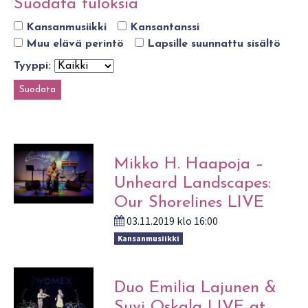
Suodata tuloksia
Kansanmusiikki
Kansantanssi
Muu elävä perintö
Lapsille suunnattu sisältö
Tyyppi:
Mikko H. Haapoja –
Unheard Landscapes:
Our Shorelines LIVE
03.11.2019 klo 16:00
Kansanmusiikki
Duo Emilia Lajunen &
Suvi Oskala LIVE at