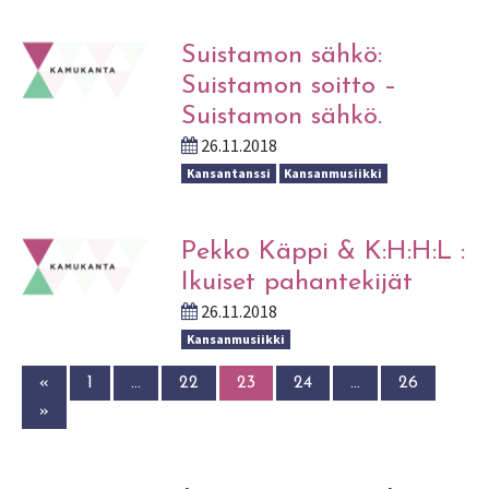
Suistamon sähkö:
Suistamon soitto –
Suistamon sähkö.
26.11.2018
Kansantanssi
Kansanmusiikki
Pekko Käppi & K:H:H:L :
Ikuiset pahantekijät
26.11.2018
Kansanmusiikki
«
1
…
22
23
24
…
26
»