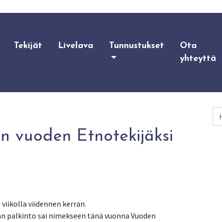
Tekijät
Livelava
Tunnustukset
Ota
yhteyttä
Ha
en vuoden Etnotekijäksi
 viikolla viidennen kerran.
an palkinto sai nimekseen tänä vuonna Vuoden