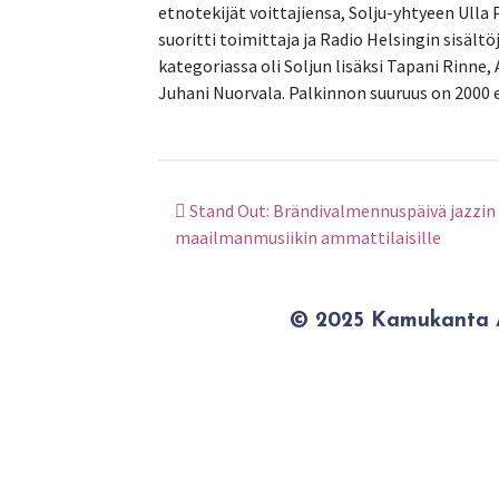
etnotekijät voittajiensa, Solju-yhtyeen Ulla 
suoritti toimittaja ja Radio Helsingin sisäl
kategoriassa oli Soljun lisäksi Tapani Rinne
Juhani Nuorvala. Palkinnon suuruus on 2000 
Stand Out: Brändivalmennuspäivä jazzin 
Artikkelien selaus
maailmanmusiikin ammattilaisille
© 2025 Kamukanta / 