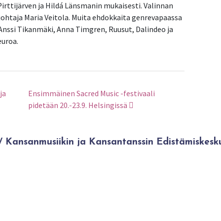
Pirttijärven ja Hildá Länsmanin mukaisesti. Valinnan
töjohtaja Maria Veitola. Muita ehdokkaita genrevapaassa
, Anssi Tikanmäki, Anna Timgren, Ruusut, Dalindeo ja
euroa.
ja
Ensimmäinen Sacred Music -festivaali
pidetään 20.-23.9. Helsingissä
Kansanmusiikin ja Kansantanssin Edistämiskesk