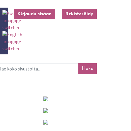
Kirjaudu sisään
Rekisteröidy
ku
Mainosta tässä!