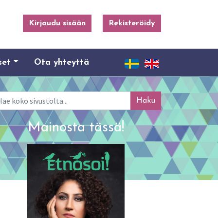
Kirjaudu sisään
Rekisteröidy
set
Ota yhteyttä
ku
Mainosta tässä!