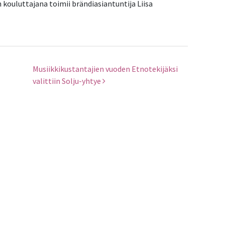
n kouluttajana toimii brändiasiantuntija Liisa
Musiikkikustantajien vuoden Etnotekijäksi
valittiin Solju-yhtye