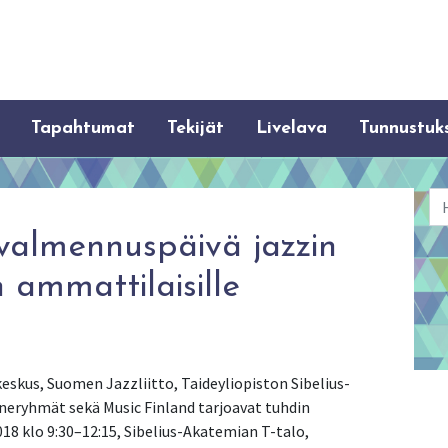
Tapahtumat
Tekijät
Livelava
Tunnustuk
Ha
valmennuspäivä jazzin
 ammattilaisille
skus, Suomen Jazzliitto, Taideyliopiston Sibelius-
neryhmät sekä Music Finland tarjoavat tuhdin
18 klo 9:30–12:15, Sibelius-Akatemian T-talo,