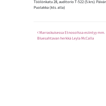
Töölönkatu 28, auditorio T-522 (5.krs). Päivä
Puolakka (kts. alla)
Marraskuisessa Etnosoi!ssa esiintyy mm.
Artikkelien selaus
Bluesahtavan herkkä Leyla McCalla