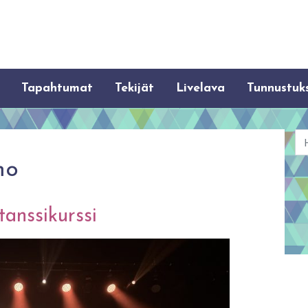
Tapahtumat
Tekijät
Livelava
Tunnustuk
Ha
mo
anssikurssi