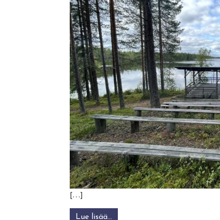
[…]
Lue lisää…
from Sommelo Paimenessa