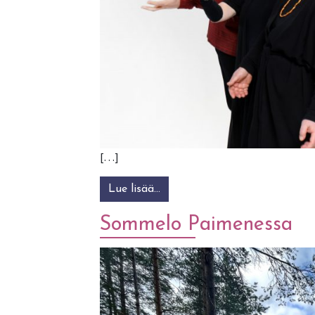
[…]
Lue lisää…
from Kuhmon Talvi: Kansanmu
Sommelo Paimenessa