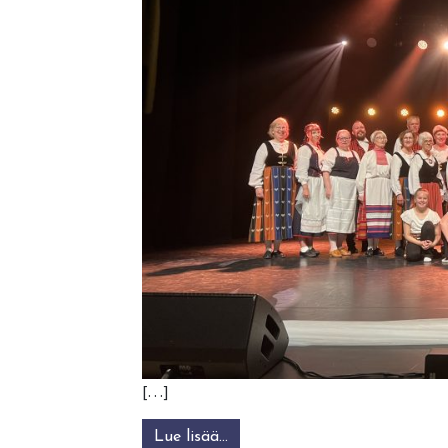
[…]
Lue lisää…
from 35v Juhlavuoden kansant