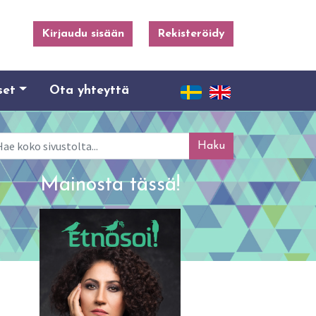
Kirjaudu sisään
Rekisteröidy
set
Ota yhteyttä
ku
Mainosta tässä!