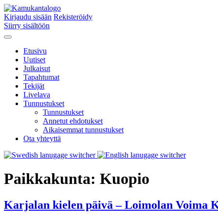
Kirjaudu sisään
Rekisteröidy
Siirry sisältöön
Etusivu
Uutiset
Julkaisut
Tapahtumat
Tekijät
Livelava
Tunnustukset
Tunnustukset
Annetut ehdotukset
Aikaisemmat tunnustukset
Ota yhteyttä
Paikkakunta:
Kuopio
Karjalan kielen päivä – Loimolan Voima K