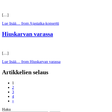
[…]
Lue lisää…
from Ajastaika-konsertti
Hiuskarvan varassa
[…]
Lue lisää…
from Hiuskarvan varassa
Artikkelien selaus
1
2
3
4
»
Haku