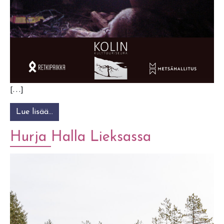
[…]
Lue lisää…
from TUTKIMUSMATKOILLA TŠUKTŠIEN MAI
Hurja Halla Lieksassa