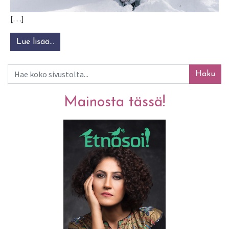
[…]
Lue lisää…
from Hurja Halla Lieksassa
Haku
Mainosta tässä!