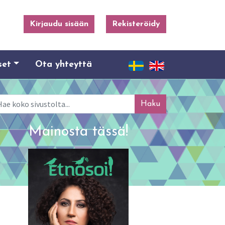
Kirjaudu sisään
Rekisteröidy
set
Ota yhteyttä
ku
Mainosta tässä!