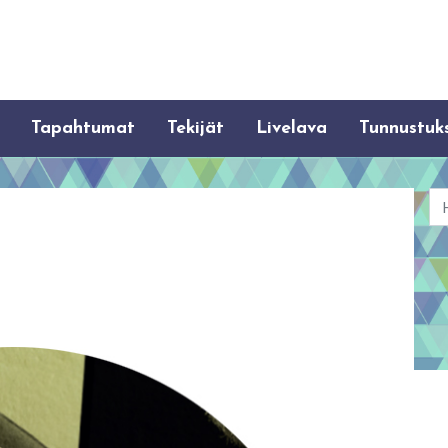
Tapahtumat
Tekijät
Livelava
Tunnustuk
Ha