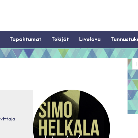
Tapahtumat
Tekijät
Livelava
Tunnustuk
Ha
vittaja