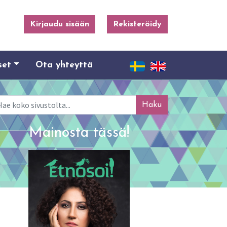
Kirjaudu sisään
Rekisteröidy
set
Ota yhteyttä
ku
Mainosta tässä!