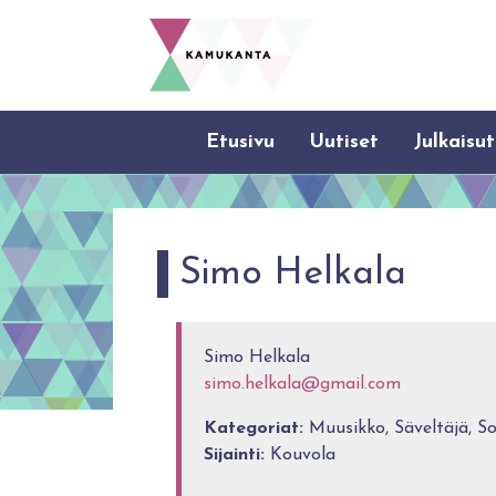
Etusivu
Uutiset
Julkaisut
Simo Helkala
Simo Helkala
simo.helkala@gmail.com
Kategoriat:
Muusikko, Säveltäjä, So
Sijainti:
Kouvola