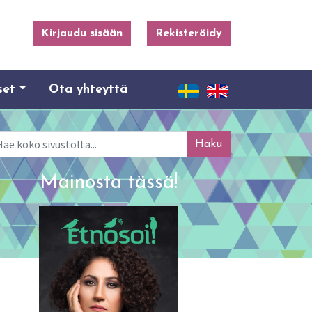
Kirjaudu sisään
Rekisteröidy
set
Ota yhteyttä
ku
Mainosta tässä!