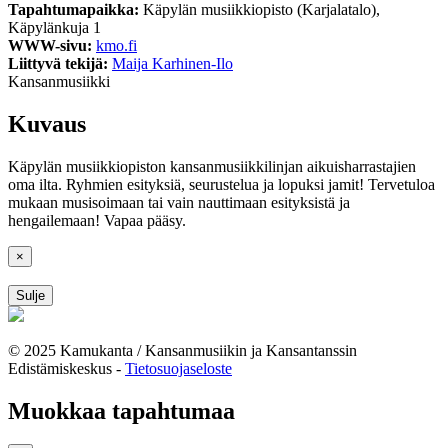
Tapahtumapaikka:
Käpylän musiikkiopisto (Karjalatalo),
Käpylänkuja 1
WWW-sivu:
kmo.fi
Liittyvä tekijä:
Maija Karhinen-Ilo
Kansanmusiikki
Kuvaus
Käpylän musiikkiopiston kansanmusiikkilinjan aikuisharrastajien
oma ilta. Ryhmien esityksiä, seurustelua ja lopuksi jamit! Tervetuloa
mukaan musisoimaan tai vain nauttimaan esityksistä ja
hengailemaan! Vapaa pääsy.
×
Sulje
© 2025 Kamukanta / Kansanmusiikin ja Kansantanssin
Edistämiskeskus -
Tietosuojaseloste
Muokkaa tapahtumaa