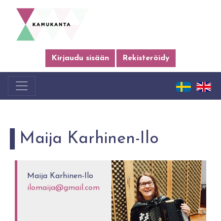
Kirjaudu sisään
Rekisteröidy
Maija Karhinen-Ilo
Maija Karhinen-Ilo
ilomaija@gmail.com