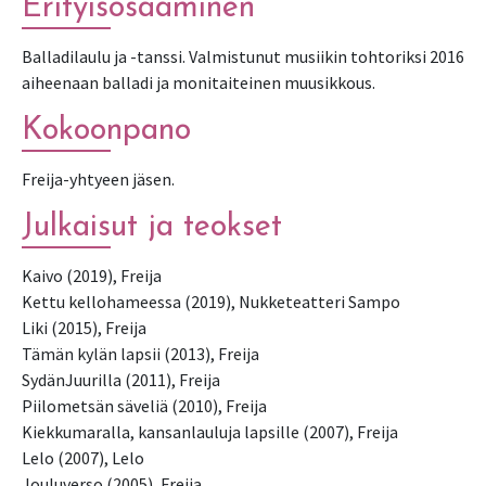
Erityisosaaminen
Balladilaulu ja -tanssi. Valmistunut musiikin tohtoriksi 2016
aiheenaan balladi ja monitaiteinen muusikkous.
Kokoonpano
Freija-yhtyeen jäsen.
Julkaisut ja teokset
Kaivo (2019), Freija
Kettu kellohameessa (2019), Nukketeatteri Sampo
Liki (2015), Freija
Tämän kylän lapsii (2013), Freija
SydänJuurilla (2011), Freija
Piilometsän säveliä (2010), Freija
Kiekkumaralla, kansanlauluja lapsille (2007), Freija
Lelo (2007), Lelo
Jouluverso (2005), Freija