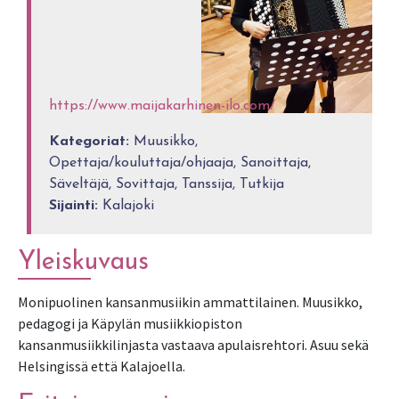
https://www.maijakarhinen-ilo.com/
Kategoriat:
Muusikko,
Opettaja/kouluttaja/ohjaaja, Sanoittaja,
Säveltäjä, Sovittaja, Tanssija, Tutkija
Sijainti:
Kalajoki
Yleiskuvaus
Monipuolinen kansanmusiikin ammattilainen. Muusikko,
pedagogi ja Käpylän musiikkiopiston
kansanmusiikkilinjasta vastaava apulaisrehtori. Asuu sekä
Helsingissä että Kalajoella.