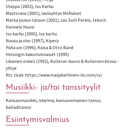
Ulappa (2002), Iso Karhu
Mastorava (2001), lauluyhtye MeNaiset
Matka joulun taloon (2001), säv. Soili Perkiö, tekstit
Hannele Huovi
Iso karhu (2000), Iso karhu
Nousu ja uho (1997), Kiperä
Paha uni (1996), Kaisa & Otto Band
Helsingin kaksirivisnaiset (1995)
Likainen enkeli (1992), Kullervo-kuoro & Kullervon kirous -
yhtye
Kts. lisää: https://www.maijakarhinen-ilo.com/cv/
Musiikki- ja/tai tanssityylit
Kansanmusiikki, iskelmä, kansanomainen tanssi,
balladitanssi
Esiintymisvalmius