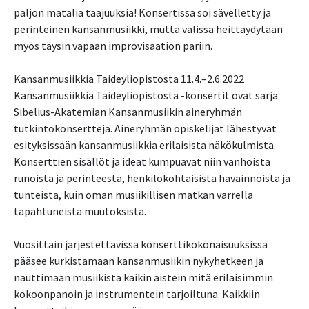
paljon matalia taajuuksia! Konsertissa soi sävelletty ja
perinteinen kansanmusiikki, mutta välissä heittäydytään
myös täysin vapaan improvisaation pariin.
Kansanmusiikkia Taideyliopistosta 11.4.–2.6.2022
Kansanmusiikkia Taideyliopistosta -konsertit ovat sarja
Sibelius-Akatemian Kansanmusiikin aineryhmän
tutkintokonsertteja. Aineryhmän opiskelijat lähestyvät
esityksissään kansanmusiikkia erilaisista näkökulmista.
Konserttien sisällöt ja ideat kumpuavat niin vanhoista
runoista ja perinteestä, henkilökohtaisista havainnoista ja
tunteista, kuin oman musiikillisen matkan varrella
tapahtuneista muutoksista.
Vuosittain järjestettävissä konserttikokonaisuuksissa
pääsee kurkistamaan kansanmusiikin nykyhetkeen ja
nauttimaan musiikista kaikin aistein mitä erilaisimmin
kokoonpanoin ja instrumentein tarjoiltuna. Kaikkiin