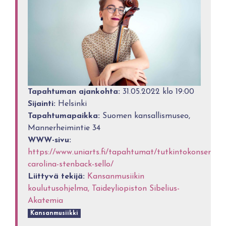
Tapahtuman ajankohta:
31.05.2022 klo 19:00
Sijainti:
Helsinki
Tapahtumapaikka:
Suomen kansallismuseo,
Mannerheimintie 34
WWW-sivu:
https://www.uniarts.fi/tapahtumat/tutkintokonsertti-
carolina-stenback-sello/
Liittyvä tekijä:
Kansanmusiikin
koulutusohjelma, Taideyliopiston Sibelius-
Akatemia
Kansanmusiikki