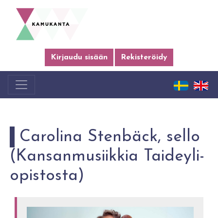
Kirjaudu sisään
Rekisteröidy
Ca­ro­li­na Stenbäck, sello
(Kan­san­musiik­kia Tai­dey­li­
opis­tos­ta)